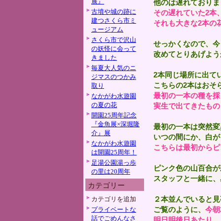
展』
他のは遅れておりま
古墳や城の跡に
その遅れていた2本
建つさくら市ミ
それも大きな2本の
ュージアム
さくら市で沢山
せっかくなので、今
の妖怪に会って
改めてとりあげよう
きました
毎夏大人気のニ
2本同じ場所に出て
ジマスのつかみ
こちらの2本はおそ
取り
最初の一本の種を採
なかがわ水遊園
の夏の花
実生で出てきたもの
開園25周年記念
『金魚展×深堀隆
最初の一本は突然変
介』展
いつの間にか、白が
なかがわ水遊園
こちらは最初からピ
は開園25周年！
足湯公園湯っ歩
ピンク色の山百合が
の里は20周年
スタッフと一緒に、
カテゴリー
２本並んでいると見
カテゴリを追加
ご覧のように、
今朝
プライベートな
話でごめんなさ
明日明後日あたり、