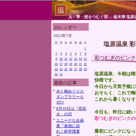
人・季・想をつむぐ宿 ― 栃木県 塩原
カレンダー
2023年7月
塩原温泉 
日
月
火
水
木
金
土
1
2
3
4
5
6
7
8
彩つむぎのピンク
9
10
11
12
13
14
15
16
17
18
19
20
21
22
23
24
25
26
27
28
29
塩原温泉、今朝は晴
30
31
快晴です。
最新の記事
今日から天気予報に
水と橋めぐりス
おそらく、これで梅
タンプラリーも
これから暑くなりそ
ぜひ
8月10日は『宿花
今日も、昨日に続い
火」の日
彩つむぎのピンクの
ユニークな企画
展『真相に迫
最初にピンクになっ
れ！科学捜査