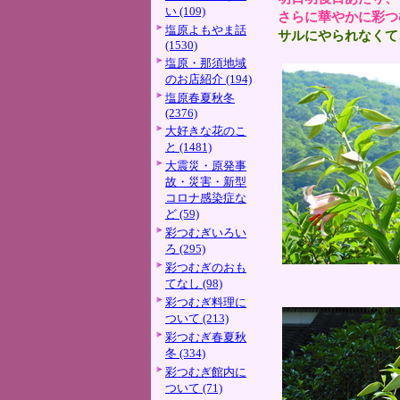
い (109)
さらに華やかに彩つ
塩原よもやま話
サルにやられなくて
(1530)
塩原・那須地域
のお店紹介 (194)
塩原春夏秋冬
(2376)
大好きな花のこ
と (1481)
大震災・原発事
故・災害・新型
コロナ感染症な
ど (59)
彩つむぎいろい
ろ (295)
彩つむぎのおも
てなし (98)
彩つむぎ料理に
ついて (213)
彩つむぎ春夏秋
冬 (334)
彩つむぎ館内に
ついて (71)