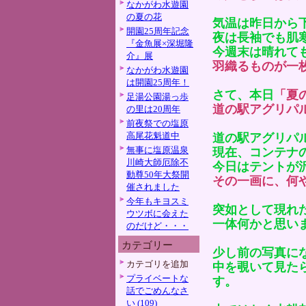
なかがわ水遊園
の夏の花
気温は昨日から
開園25周年記念
夜は長袖でも肌
『金魚展×深堀隆
今週末は晴れて
介』展
羽織るものが一
なかがわ水遊園
は開園25周年！
さて、本日
「夏
足湯公園湯っ歩
道の駅アグリパ
の里は20周年
前夜祭での塩原
高尾花魁道中
道の駅アグリパ
無事に塩原温泉
現在、コンテナ
川崎大師厄除不
今日はテントが
動尊50年大祭開
その一画に、何
催されました
今年もキヨスミ
突如として現れ
ウツボに会えた
一体何かと思い
のだけど・・・
カテゴリー
少し前の写真に
カテゴリを追加
中を覗いて見た
プライベートな
す。
話でごめんなさ
い (109)