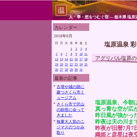
人・季・想をつむぐ宿 ― 栃木県 塩原
カレンダー
2018年8月
塩原温泉 
日
月
火
水
木
金
土
1
2
3
4
5
6
7
8
9
10
11
アグリパル塩原の
12
13
14
15
16
17
18
19
20
21
22
23
24
25
26
27
28
29
30
31
最新の記事
古墳や城の跡に
建つさくら市ミ
ュージアム
塩原温泉、今朝
さくら市で沢山
真っ青な空が広
の妖怪に会って
昨日風が強かっ
きました
昨夜は天の川ま
毎夏大人気のニ
ジマスのつかみ
昨夜が旧暦7月7
取り
織姫と彦星は夜