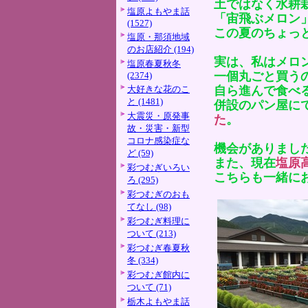
土ではなく水耕
塩原よもやま話
「宙飛ぶメロン
(1527)
この夏のちょっ
塩原・那須地域
のお店紹介 (194)
実は、私はメロ
塩原春夏秋冬
一個丸ごと買う
(2374)
大好きな花のこ
自ら進んで食べ
と (1481)
併設のパン屋に
大震災・原発事
た
。
故・災害・新型
コロナ感染症な
機会がありまし
ど (59)
また、現在
塩原
彩つむぎいろい
こちらも一緒に
ろ (295)
彩つむぎのおも
てなし (98)
彩つむぎ料理に
ついて (213)
彩つむぎ春夏秋
冬 (334)
彩つむぎ館内に
ついて (71)
栃木よもやま話