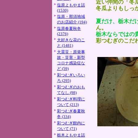
近い仲間の「冬
塩原よもやま話
冬瓜よりもしっ
(1530)
塩原・那須地域
夏だけ、栃木だ
のお店紹介 (194)
ん。
塩原春夏秋冬
栃木ならではの
(2376)
大好きな花のこ
彩つむぎのこだ
と (1481)
大震災・原発事
故・災害・新型
コロナ感染症な
ど (59)
彩つむぎいろい
ろ (295)
彩つむぎのおも
てなし (98)
彩つむぎ料理に
ついて (213)
彩つむぎ春夏秋
冬 (334)
彩つむぎ館内に
ついて (71)
栃木よもやま話