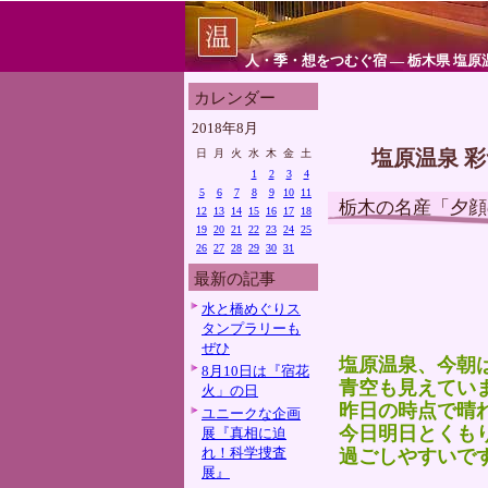
人・季・想をつむぐ宿 ― 栃木県 塩原
カレンダー
2018年8月
塩原温泉 
日
月
火
水
木
金
土
1
2
3
4
5
6
7
8
9
10
11
栃木の名産「夕顔
12
13
14
15
16
17
18
19
20
21
22
23
24
25
26
27
28
29
30
31
最新の記事
水と橋めぐりス
タンプラリーも
ぜひ
塩原温泉、今朝
8月10日は『宿花
青空も見えてい
火」の日
昨日の時点で晴
ユニークな企画
今日明日とくも
展『真相に迫
れ！科学捜査
過ごしやすいで
展』