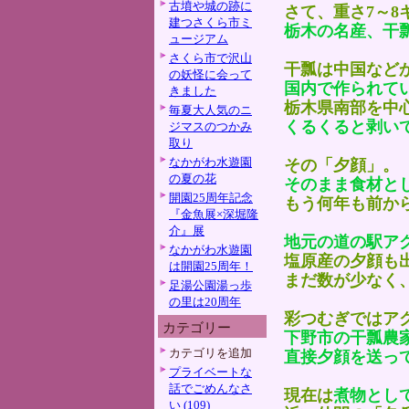
古墳や城の跡に
さて、重さ7～
建つさくら市ミ
栃木の名産、干
ュージアム
さくら市で沢山
干瓢は中国など
の妖怪に会って
国内で作られて
きました
栃木県南部を中
毎夏大人気のニ
くるくると剥い
ジマスのつかみ
取り
なかがわ水遊園
その「夕顔」。
の夏の花
そのまま食材と
開園25周年記念
もう何年も前か
『金魚展×深堀隆
介』展
地元の道の駅ア
なかがわ水遊園
塩原産の夕顔も
は開園25周年！
まだ数が少なく
足湯公園湯っ歩
の里は20周年
彩つむぎではア
カテゴリー
下野市の干瓢農
カテゴリを追加
直接夕顔を送っ
プライベートな
話でごめんなさ
現在は
煮物とし
い (109)