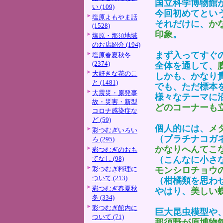
国立科学博物館
い (109)
今回初めてとい
塩原よもやま話
それだけに、
か
(1528)
印象
。
塩原・那須地域
のお店紹介 (194)
まず入ってすぐ
塩原春夏秋冬
(2374)
全体を通して、
大好きな花のこ
しかも、かなり
と (1481)
でも、ただ標本
大震災・原発事
様々なテーマに
故・災害・新型
どのコーナーも
コロナ感染症な
ど (59)
個人的には、
メ
彩つむぎいろい
（プラチナコガ
ろ (295)
かなりへんてこ
彩つむぎのおも
てなし (98)
（こんなに小さ
彩つむぎ料理に
モンシロチョウ
ついて (213)
（柑橘類を思わ
彩つむぎ春夏秋
やはり、
美しい
冬 (334)
彩つむぎ館内に
巨大昆虫模型や
ついて (71)
那須野が原博物館