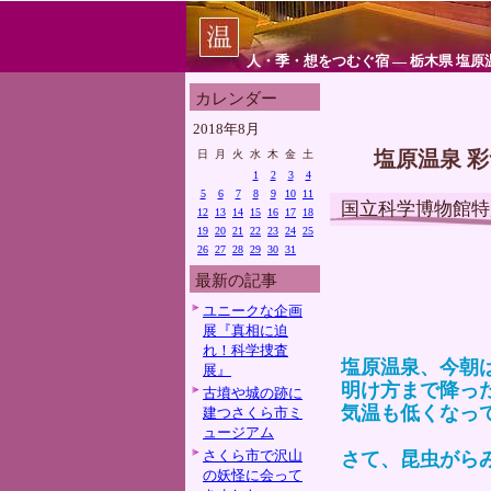
人・季・想をつむぐ宿 ― 栃木県 塩原
カレンダー
2018年8月
塩原温泉 
日
月
火
水
木
金
土
1
2
3
4
5
6
7
8
9
10
11
国立科学博物館特
12
13
14
15
16
17
18
19
20
21
22
23
24
25
26
27
28
29
30
31
最新の記事
ユニークな企画
展『真相に迫
れ！科学捜査
塩原温泉、今朝
展』
明け方まで降っ
古墳や城の跡に
気温も低くなっ
建つさくら市ミ
ュージアム
さくら市で沢山
さて、昆虫がら
の妖怪に会って