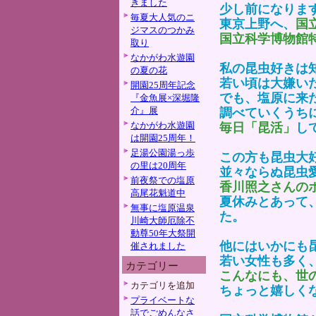
きました
少し前になりま
毎夏大人気のニ
東京上野へ、
国
ジマスのつかみ
国立科学博物館
取り
なかがわ水遊園
私の昆虫好きは
の夏の花
若い頃は大嫌い
開園25周年記念
でも、塩原に来
『金魚展×深堀隆
介』展
調べていくうち
なかがわ水遊園
毎日「昆活」
し
は開園25周年！
足湯公園湯っ歩
この方も昆虫大
の里は20周年
並々ならぬ昆虫
前夜祭での塩原
香川照之さんの
高尾花魁道中
夏休みとあって
無事に塩原温泉
た。
川崎大師厄除不
動尊50年大祭開
他にはいかにも
催されました
若い女性も多く
カテゴリー
こんなにも、世
カテゴリを追加
ちょっと嬉しく
プライベートな
話でごめんなさ