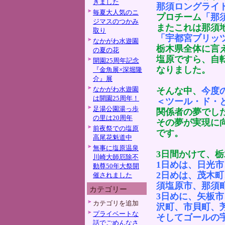
きました
那須ロングライ
毎夏大人気のニ
プロチーム
「那
ジマスのつかみ
またこれは那須
取り
「宇都宮ブリッ
なかがわ水遊園
栃木県全体に言
の夏の花
塩原ですら、自
開園25周年記念
なりま
『金魚展×深堀隆
介』展
なかがわ水遊園
そんな中、
今度
は開園25周年！
＜ツール・ド・
足湯公園湯っ歩
関係者の夢でし
の里は20周年
その夢が実現に
前夜祭での塩原
です。
高尾花魁道中
無事に塩原温泉
3日間かけて、
川崎大師厄除不
1日めは、日光
動尊50年大祭開
2日めは、茂木
催されました
須塩原市、那須
カテゴリー
3日めに、矢板
カテゴリを追加
沢町、市貝町、
プライベートな
そしてゴールの
話でごめんなさ