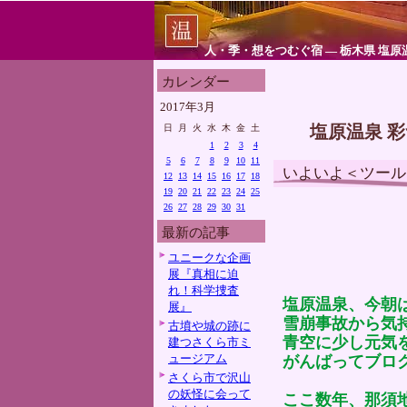
人・季・想をつむぐ宿 ― 栃木県 塩原
カレンダー
2017年3月
塩原温泉 
日
月
火
水
木
金
土
1
2
3
4
5
6
7
8
9
10
11
いよいよ＜ツール
12
13
14
15
16
17
18
19
20
21
22
23
24
25
26
27
28
29
30
31
最新の記事
ユニークな企画
展『真相に迫
れ！科学捜査
塩原温泉、今朝
展』
雪崩事故から気
古墳や城の跡に
青空に少し元気
建つさくら市ミ
ュージアム
がんばってブロ
さくら市で沢山
の妖怪に会って
ここ数年、那須