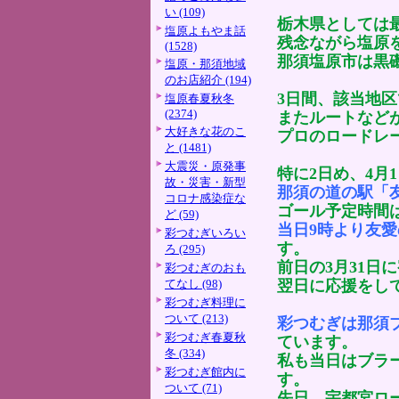
い (109)
栃木県としては
塩原よもやま話
残念ながら塩原
(1528)
那須塩原市は黒
塩原・那須地域
のお店紹介 (194)
3日間、該当地区
塩原春夏秋冬
(2374)
またルートなど
大好きな花のこ
プロのロードレ
と (1481)
大震災・原発事
特に2日め、4月
故・災害・新型
那須の道の駅「
コロナ感染症な
ゴール予定時間は
ど (59)
当日9時より友
彩つむぎいろい
す。
ろ (295)
前日の3月31日
彩つむぎのおも
てなし (98)
翌日に応援をし
彩つむぎ料理に
ついて (213)
彩つむぎは那須
彩つむぎ春夏秋
ています。
冬 (334)
私も当日はブラ
彩つむぎ館内に
す。
ついて (71)
先日、宇都宮ロ