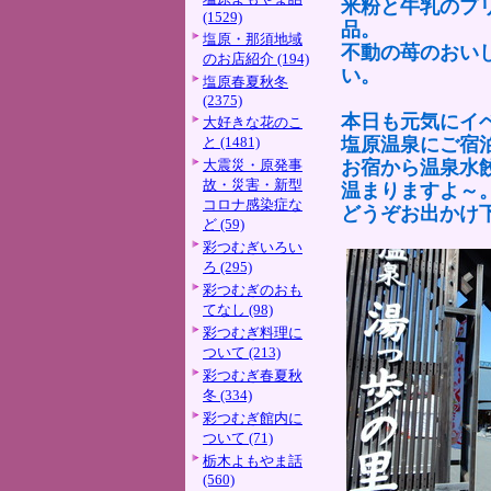
米粉と牛乳のプ
(1529)
品。
塩原・那須地域
不動の苺のおい
のお店紹介 (194)
い。
塩原春夏秋冬
(2375)
本日も元気にイ
大好きな花のこ
と (1481)
塩原温泉にご宿
大震災・原発事
お宿から温泉水
故・災害・新型
温まりますよ～
コロナ感染症な
どうぞお出かけ
ど (59)
彩つむぎいろい
ろ (295)
彩つむぎのおも
てなし (98)
彩つむぎ料理に
ついて (213)
彩つむぎ春夏秋
冬 (334)
彩つむぎ館内に
ついて (71)
栃木よもやま話
(560)