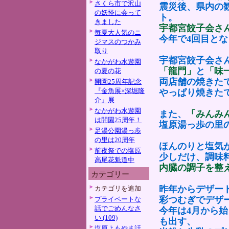
さくら市で沢山
震災後、県内の
の妖怪に会って
ト。
きました
宇都宮餃子会さ
毎夏大人気のニ
今年で4回目と
ジマスのつかみ
取り
宇都宮餃子会さ
なかがわ水遊園
「龍門」
と
「味
の夏の花
両店舗の焼きた
開園25周年記念
『金魚展×深堀隆
やっぱり焼きた
介』展
なかがわ水遊園
また、
「みんみ
は開園25周年！
塩原湯っ歩の里
足湯公園湯っ歩
の里は20周年
ほんのりと塩気
前夜祭での塩原
少しだけ、調味
高尾花魁道中
内臓の調子を整
カテゴリー
昨年からデザー
カテゴリを追加
彩つむぎでデザ
プライベートな
話でごめんなさ
今年は4月から始
い (109)
も出す、
塩原よもやま話