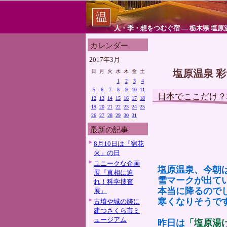
人・季・想をつむぐ宿 ― 栃木県 塩原
カレンダー
2017年3月
塩原温泉 
日
月
火
水
木
金
土
1
2
3
4
5
6
7
8
9
10
11
日本でここだけ？
12
13
14
15
16
17
18
19
20
21
22
23
24
25
26
27
28
29
30
31
最新の記事
8月10日は『宿花
火」の日
ユニークな企画
塩原温泉、今朝
展『真相に迫
雪マークが出て
れ！科学捜査
本当に降るので
展』
寒くなりそうで
古墳や城の跡に
建つさくら市ミ
ュージアム
昨日は
「塩原湯