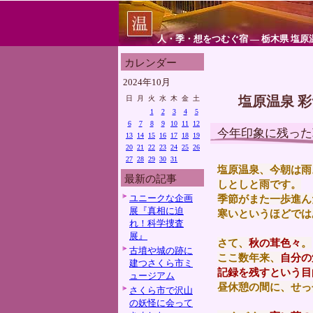
人・季・想をつむぐ宿 ― 栃木県 塩原
カレンダー
2024年10月
塩原温泉 
日
月
火
水
木
金
土
1
2
3
4
5
6
7
8
9
10
11
12
今年印象に残った
13
14
15
16
17
18
19
20
21
22
23
24
25
26
27
28
29
30
31
塩原温泉、今朝は雨
最新の記事
しとしと雨です。
ユニークな企画
季節がまた一歩進ん
展『真相に迫
寒いというほどでは
れ！科学捜査
展』
さて、
秋の茸色々
。
古墳や城の跡に
ここ数年来、
自分の
建つさくら市ミ
記録を残すという目
ュージアム
昼休憩の間に、せっ
さくら市で沢山
の妖怪に会って