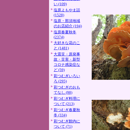
い (109)
塩原よもやま話
(1528)
塩原・那須地域
のお店紹介 (194)
塩原春夏秋冬
(2374)
大好きな花のこ
と (1481)
大震災・原発事
故・災害・新型
コロナ感染症な
ど (59)
彩つむぎいろい
ろ (295)
彩つむぎのおも
てなし (98)
彩つむぎ料理に
ついて (213)
彩つむぎ春夏秋
冬 (334)
彩つむぎ館内に
ついて (71)