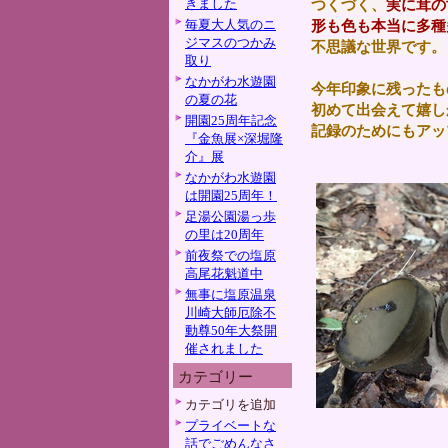
きました
つくづく、
実に茸の
毎夏大人気のニ
形も色も本当に多種
ジマスのつかみ
不思議な世界です。
取り
なかがわ水遊園
今年印象に残ったも
の夏の花
初めて出会えて嬉し
開園25周年記念
記録のためにもアッ
『金魚展×深堀隆
介』展
なかがわ水遊園
は開園25周年！
足湯公園湯っ歩
の里は20周年
前夜祭での塩原
高尾花魁道中
無事に塩原温泉
川崎大師厄除不
動尊50年大祭開
催されました
カテゴリー
カテゴリを追加
プライベートな
話でごめんなさ