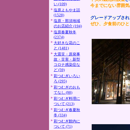
い (109)
今までにない雰囲気
塩原よもやま話
(1528)
グレードアップされ
塩原・那須地域
ぜひ、夕食前のひと
のお店紹介 (194)
塩原春夏秋冬
(2374)
大好きな花のこ
と (1481)
大震災・原発事
故・災害・新型
コロナ感染症な
ど (59)
彩つむぎいろい
ろ (295)
彩つむぎのおも
てなし (98)
彩つむぎ料理に
ついて (213)
彩つむぎ春夏秋
冬 (334)
彩つむぎ館内に
ついて (71)