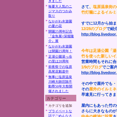
きました
毎夏大人気のニ
さて、
塩原温泉街の
ジマスのつかみ
竹灯籠によるイルミ
取り
なかがわ水遊園
すでに12月から始
の夏の花
12/28のブログ
で紹
開園25周年記念
http://blog.livedoo
『金魚展×深堀隆
介』展
なかがわ水遊園
今年は足湯公園「湯
は開園25周年！
竹を使った新しいイ
足湯公園湯っ歩
の里は20周年
営業時間もそれに合
前夜祭での塩原
1/9のブログ
でご案
高尾花魁道中
http://blog.livedoo
無事に塩原温泉
川崎大師厄除不
その中で屋外でも・
動尊50年大祭開
その
屋外のイルミネ
催されました
早速見に行ってきま
カテゴリー
屋内にもあった竹の
カテゴリを追加
さらに大きなものが
プライベートな
話でごめんなさ
中央の鏡池に設置
さ