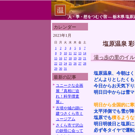
人・季・想をつむぐ宿 ― 栃木県 塩原
カレンダー
2023年1月
塩原温泉 
日
月
火
水
木
金
土
1
2
3
4
5
6
7
8
9
10
11
12
13
14
湯っ歩の里のイル
15
16
17
18
19
20
21
22
23
24
25
26
27
28
29
30
31
塩原温泉、今朝はく
最新の記事
どんよりとしたくも
ユニークな企画
今日からお天気下り
展『真相に迫
明日日中からは雪マ
れ！科学捜査
展』
明日から全国的に寒
古墳や城の跡に
太平洋側でも雪が降
建つさくら市ミ
塩原でも
積るような
ュージアム
明日明後日と塩原に
さくら市で沢山
必ず冬タイヤで運転
の妖怪に会って