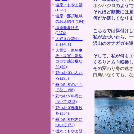
塩原よもやま話
ホシハジロ
のようで
(1527)
それほど頻繁には見
塩原・那須地域
何だか嬉しくなりま
のお店紹介 (194)
塩原春夏秋冬
こちらでは餌付けし
(2374)
私が近づいたら、一
大好きな花のこ
沢山のオナガガモ達
と (1481)
大震災・原発事
そして、私が何もエ
故・災害・新型
コロナ感染症な
くるりと方向転換し
ど (59)
その
変わり身の速さ
彩つむぎいろい
白鳥いなくても、な
ろ (295)
彩つむぎのおも
てなし (98)
彩つむぎ料理に
ついて (213)
彩つむぎ春夏秋
冬 (334)
彩つむぎ館内に
ついて (71)
栃木よもやま話