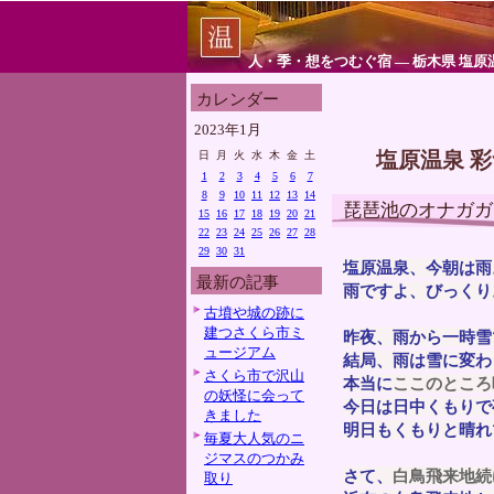
人・季・想をつむぐ宿 ― 栃木県 塩原
カレンダー
2023年1月
塩原温泉 
日
月
火
水
木
金
土
1
2
3
4
5
6
7
8
9
10
11
12
13
14
琵琶池のオナガガ
15
16
17
18
19
20
21
22
23
24
25
26
27
28
29
30
31
塩原温泉、今朝は雨
最新の記事
雨ですよ、びっくり
古墳や城の跡に
建つさくら市ミ
昨夜、雨から一時雪
ュージアム
結局、雨は雪に変わ
さくら市で沢山
本当に
ここのところ
の妖怪に会って
今日は日中くもりで
きました
明日もくもりと晴れ
毎夏大人気のニ
ジマスのつかみ
さて、
白鳥飛来地続
取り