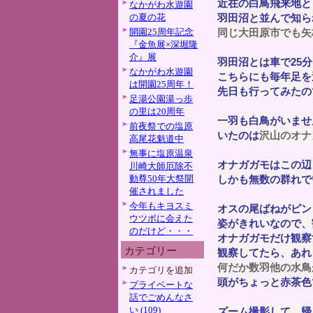
近在の白鳥飛来地と
なかがわ水遊園
の夏の花
羽田沼と並んで知ら
開園25周年記念
同じ大田原市でも矢
『金魚展×深堀隆
介』展
羽田沼とは車で25
なかがわ水遊園
こちらにも毎年足を
は開園25周年！
先日も行ってみたの
足湯公園湯っ歩
の里は20周年
一羽も白鳥がいませ
前夜祭での塩原
いたのは
沢山のオナ
高尾花魁道中
無事に塩原温泉
オナガガモはこの辺
川崎大師厄除不
動尊50年大祭開
しかも無数の群れで
催されました
今年もキヨスミ
オスの尾ばねがピン
ウツボに会えた
姿がきれいなので、
のだけど・・・
オナガガモだけ観察
カテゴリー
観察してたら、あれ
何だか数羽他の水鳥
カテゴリを追加
頭がちょっと赤茶色
プライベートな
話でごめんなさ
い (109)
ズーム撮影して、帰