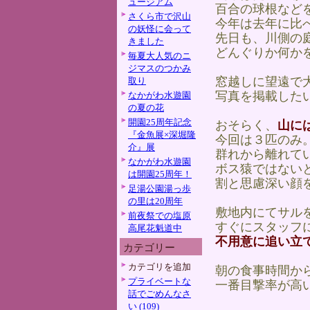
ュージアム
百合の球根など
さくら市で沢山
今年は去年に比
の妖怪に会って
先日も、川側の
きました
どんぐりか何か
毎夏大人気のニ
ジマスのつかみ
窓越しに望遠で
取り
写真を掲載した
なかがわ水遊園
の夏の花
開園25周年記念
おそらく、
山に
『金魚展×深堀隆
今回は３匹のみ
介』展
群れから離れて
なかがわ水遊園
ボス猿ではない
は開園25周年！
割と思慮深い顔
足湯公園湯っ歩
の里は20周年
敷地内にてサル
前夜祭での塩原
すぐにスタッフ
高尾花魁道中
不用意に追い立
カテゴリー
カテゴリを追加
朝の食事時間か
プライベートな
一番目撃率が高
話でごめんなさ
い (109)