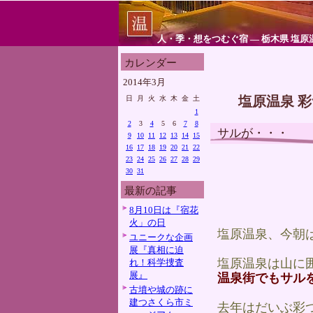
人・季・想をつむぐ宿 ― 栃木県 塩原
カレンダー
2014年3月
塩原温泉 
日
月
火
水
木
金
土
1
2
3
4
5
6
7
8
サルが・・・
9
10
11
12
13
14
15
16
17
18
19
20
21
22
23
24
25
26
27
28
29
30
31
最新の記事
8月10日は『宿花
火」の日
塩原温泉、今朝
ユニークな企画
展『真相に迫
塩原温泉は山に
れ！科学捜査
展』
温泉街でもサル
古墳や城の跡に
建つさくら市ミ
去年はだいぶ彩