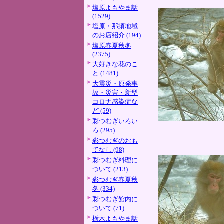
塩原よもやま話
(1529)
塩原・那須地域
のお店紹介 (194)
塩原春夏秋冬
(2375)
大好きな花のこ
と (1481)
大震災・原発事
故・災害・新型
コロナ感染症な
ど (59)
彩つむぎいろい
ろ (295)
彩つむぎのおも
てなし (98)
彩つむぎ料理に
ついて (213)
彩つむぎ春夏秋
冬 (334)
彩つむぎ館内に
ついて (71)
栃木よもやま話