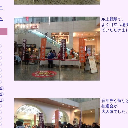
こ
と
JR上野駅で。
よく目立つ場
ていただきま
)
)
)
)
)
)
)
0)
9)
1)
宿泊券や苺な
)
抽選会が
大人気でした
)
)
)