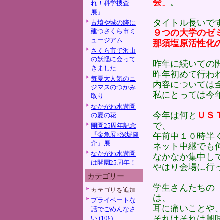
会」
。
れ！科学捜査
展』
タイトル長いで
古墳や城の跡に
建つさくら市ミ
９つの大学のゼ
ュージアム
那須塩原活性化
さくら市で沢山
の妖怪に会って
昨年に続いての
きました
昨年初めて行わ
毎夏大人気のニ
内容については
ジマスのつかみ
私にとっては今
取り
なかがわ水遊園
今年は何と
ＵＳ
の夏の花
で、
開園25周年記念
『金魚展×深堀隆
午前中１０時半
介』展
ネット中継でも
なかがわ水遊園
なかなか集中し
は開園25周年！
やはり会場に行
カテゴリー
学生さんたちの
カテゴリを追加
は、
プライベートな
耳に痛いことや
話でごめんなさ
それはそれは興
い (109)