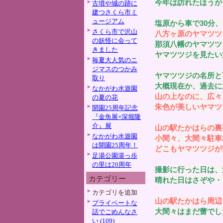
今年は訪れたほうが
古墳や城の跡に
建つさくら市ミ
ュージアム
塩原から車で30分、
さくら市で沢山
八方ヶ原のヤマツツ
の妖怪に会って
那須八幡のヤマツツ
きました
ヤマツツジを見たい
毎夏大人気のニ
ジマスのつかみ
ヤマツツジの名所と
取り
大概現在か、過去に
なかがわ水遊園
山の上なのに、広々
の夏の花
朱色が美しいヤマツ
開園25周年記念
『金魚展×深堀隆
介』展
山の駅たかはらの裏
なかがわ水遊園
小間々、大間々駐車
は開園25周年！
どこもヤマツツジが
足湯公園湯っ歩
の里は20周年
撮影に行った日は、
カテゴリー
晴れた日はさぞや・
カテゴリを追加
山の駅たかはら周辺
プライベートな
大間々はまだ蕾でし
話でごめんなさ
い (109)