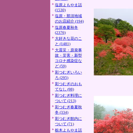
塩原よもやま話
(1530)
塩原・那須地域
のお店紹介 (194)
塩原春夏秋冬
(2376)
大好きな花のこ
と (1481)
大震災・原発事
故・災害・新型
コロナ感染症な
ど (59)
彩つむぎいろい
ろ (295)
彩つむぎのおも
てなし (98)
彩つむぎ料理に
ついて (213)
彩つむぎ春夏秋
冬 (334)
彩つむぎ館内に
ついて (71)
栃木よもやま話