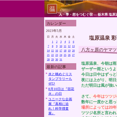
人・季・想をつむぐ宿 ― 栃木県 塩原
カレンダー
2023年5月
塩原温泉 
日
月
火
水
木
金
土
1
2
3
4
5
6
7
8
9
10
11
12
13
八方ヶ原のヤマツ
14
15
16
17
18
19
20
21
22
23
24
25
26
27
28
29
30
31
塩原温泉、今朝は雨
最新の記事
ザーザー雨というよ
水と橋めぐりス
今日は日中はずっと
タンプラリーも
夜には上がり、明日
ぜひ
ただ明日は風が強い
8月10日は『宿花
火」の日
さて、
今年はツツジ
ユニークな企画
数年に一度かと思っ
展『真相に迫
場所によっては20
れ！科学捜査
ツツジ名所と言われ
展』