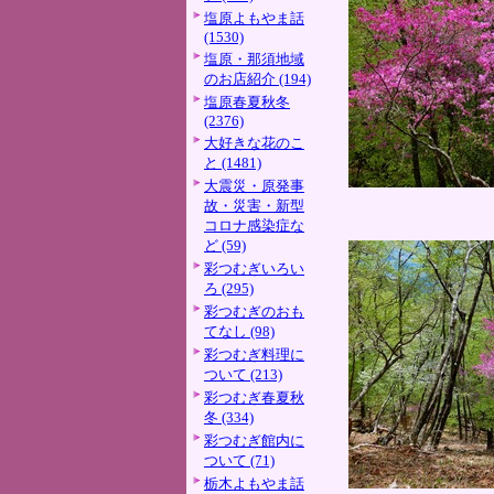
塩原よもやま話
(1530)
塩原・那須地域
のお店紹介 (194)
塩原春夏秋冬
(2376)
大好きな花のこ
と (1481)
大震災・原発事
故・災害・新型
コロナ感染症な
ど (59)
彩つむぎいろい
ろ (295)
彩つむぎのおも
てなし (98)
彩つむぎ料理に
ついて (213)
彩つむぎ春夏秋
冬 (334)
彩つむぎ館内に
ついて (71)
栃木よもやま話