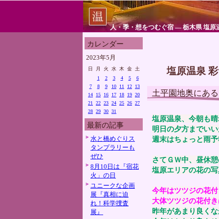
人・季・想をつむぐ宿 ― 栃木県 塩原
カレンダー
2023年5月
塩原温泉 
日
月
火
水
木
金
土
1
2
3
4
5
6
7
8
9
10
11
12
13
土平園地奥にある
14
15
16
17
18
19
20
21
22
23
24
25
26
27
28
29
30
31
塩原温泉、今朝も晴
最新の記事
明日の夕方までいい
水と橋めぐりス
週末はちょっと雨予
タンプラリーも
ぜひ
さてＧＷ中、昼休憩
8月10日は『宿花
塩原エリアの花の写
火」の日
ユニークな企画
今年はツツジの花付
展『真相に迫
大体ツツジの花付き
れ！科学捜査
昨年があまり良くな
展』