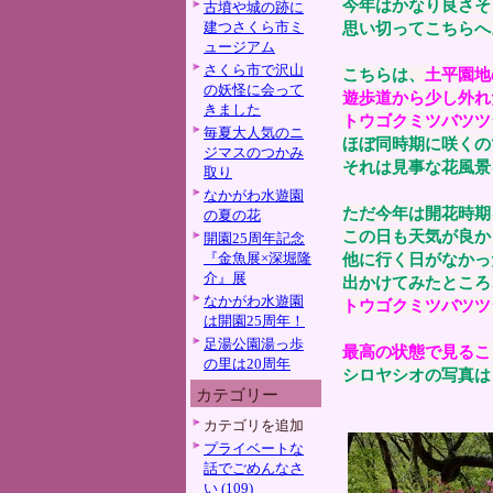
今年はかなり良さそ
古墳や城の跡に
建つさくら市ミ
思い切ってこちらへ
ュージアム
さくら市で沢山
こちらは、
土平園地
の妖怪に会って
遊歩道から少し外れ
きました
トウゴクミツバツツ
毎夏大人気のニ
ほぼ同時期に咲くの
ジマスのつかみ
それは見事な花風景
取り
なかがわ水遊園
ただ今年は開花時期
の夏の花
この日も天気が良か
開園25周年記念
『金魚展×深堀隆
他に行く日がなかっ
介』展
出かけてみたところ
なかがわ水遊園
トウゴクミツバツツ
は開園25周年！
足湯公園湯っ歩
最高の状態で見るこ
の里は20周年
シロヤシオの写真は
カテゴリー
カテゴリを追加
プライベートな
話でごめんなさ
い (109)