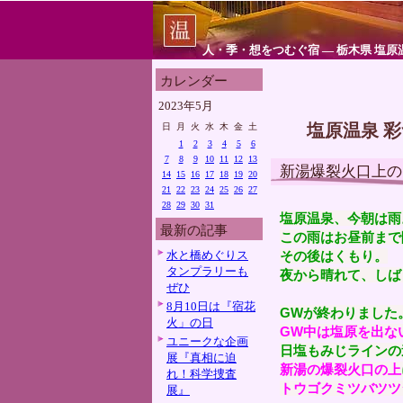
人・季・想をつむぐ宿 ― 栃木県 塩原
カレンダー
2023年5月
塩原温泉 
日
月
火
水
木
金
土
1
2
3
4
5
6
7
8
9
10
11
12
13
新湯爆裂火口上の
14
15
16
17
18
19
20
21
22
23
24
25
26
27
28
29
30
31
塩原温泉、今朝は雨
最新の記事
この雨はお昼前まで
水と橋めぐりス
その後はくもり。
タンプラリーも
夜から晴れて、しば
ぜひ
8月10日は『宿花
GWが終わりました
火」の日
GW中は塩原を出な
ユニークな企画
日塩もみじラインの
展『真相に迫
新湯の爆裂火口の上
れ！科学捜査
トウゴクミツバツツ
展』