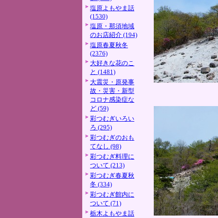
塩原よもやま話
(1530)
塩原・那須地域
のお店紹介 (194)
塩原春夏秋冬
(2376)
大好きな花のこ
と (1481)
大震災・原発事
故・災害・新型
コロナ感染症な
ど (59)
彩つむぎいろい
ろ (295)
彩つむぎのおも
てなし (98)
彩つむぎ料理に
ついて (213)
彩つむぎ春夏秋
冬 (334)
彩つむぎ館内に
ついて (71)
栃木よもやま話