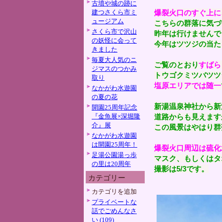
古墳や城の跡に
建つさくら市ミ
爆裂火口のすぐ上に
ュージアム
こちらの群落に気づ
さくら市で沢山
昨年は行けませんで
の妖怪に会って
今年はツツジの当た
きました
毎夏大人気のニ
ご覧のとおり
すばら
ジマスのつかみ
トウゴクミツバツツ
取り
塩原エリアでは随一
なかがわ水遊園
の夏の花
新湯温泉神社から新
開園25周年記念
『金魚展×深堀隆
道路からも見えます
介』展
この風景はやはり群
なかがわ水遊園
は開園25周年！
爆裂火口周辺は硫化
足湯公園湯っ歩
マスク、もしくはタ
の里は20周年
撮影は5/3です。
カテゴリー
カテゴリを追加
プライベートな
話でごめんなさ
い (109)