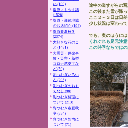
い (109)
途中の道すがらの写
塩原よもやま話
この後また雪が降っ
(1528)
ここ２～３日は日差
塩原・那須地域
少し状況は変わって
のお店紹介 (194)
塩原春夏秋冬
でも、奥のほうには
(2374)
くれぐれも足元注意
大好きな花のこ
この時季ならではの
と (1481)
大震災・原発事
故・災害・新型
コロナ感染症な
ど (59)
彩つむぎいろい
ろ (295)
彩つむぎのおも
てなし (98)
彩つむぎ料理に
ついて (213)
彩つむぎ春夏秋
冬 (334)
彩つむぎ館内に
ついて (71)