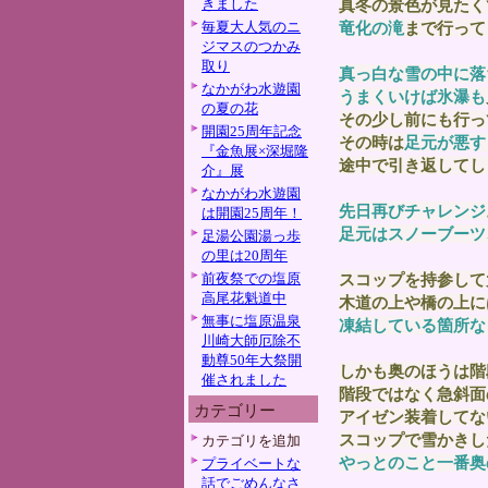
きました
真冬の景色が見たく
毎夏大人気のニ
竜化の滝
まで行って
ジマスのつかみ
取り
真っ白な雪の中に落
なかがわ水遊園
うまくいけば氷瀑も
の夏の花
その少し前にも行っ
開園25周年記念
その時は
足元が悪す
『金魚展×深堀隆
途中で引き返してし
介』展
なかがわ水遊園
先日再びチャレンジ
は開園25周年！
足元はスノーブーツ
足湯公園湯っ歩
の里は20周年
前夜祭での塩原
スコップを持参して
高尾花魁道中
木道の上や橋の上に
無事に塩原温泉
凍結している箇所な
川崎大師厄除不
動尊50年大祭開
しかも奥のほうは階
催されました
階段ではなく急斜面
カテゴリー
アイゼン装着してな
スコップで雪かきし
カテゴリを追加
やっとのこと一番奥
プライベートな
話でごめんなさ