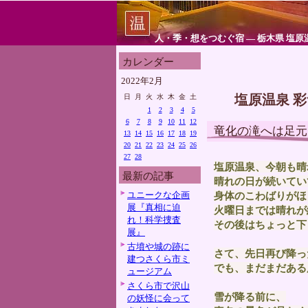
人・季・想をつむぐ宿 ― 栃木県 塩原
カレンダー
2022年2月
塩原温泉 
日
月
火
水
木
金
土
1
2
3
4
5
6
7
8
9
10
11
12
竜化の滝へは足元
13
14
15
16
17
18
19
20
21
22
23
24
25
26
27
28
塩原温泉、今朝も晴
最新の記事
晴れの日が続いてい
ユニークな企画
身体のこわばりがほ
展『真相に迫
火曜日までは晴れが
れ！科学捜査
その後はちょっと下
展』
古墳や城の跡に
さて、先日再び降っ
建つさくら市ミ
でも、まだまだある
ュージアム
さくら市で沢山
雪が降る前に、
の妖怪に会って