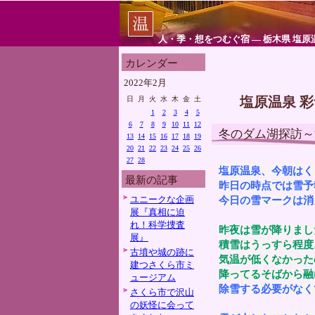
人・季・想をつむぐ宿 ― 栃木県 塩原
カレンダー
2022年2月
塩原温泉 
日
月
火
水
木
金
土
1
2
3
4
5
6
7
8
9
10
11
12
冬のダム湖探訪～
13
14
15
16
17
18
19
20
21
22
23
24
25
26
27
28
塩原温泉、今朝はく
最新の記事
昨日の時点では雪予
ユニークな企画
今日の雪マークは消
展『真相に迫
れ！科学捜査
昨夜は雪が降りまし
展』
積雪はうっすら程度
古墳や城の跡に
気温が低くなかった
建つさくら市ミ
降ってるそばから融
ュージアム
除雪する必要がなく
さくら市で沢山
の妖怪に会って