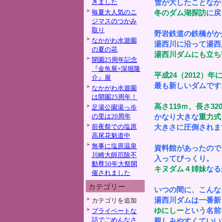
きました
雪が大したことなか
毎夏大人気のニ
冬のダム湖探訪
に戻
ジマスのつかみ
取り
野岩鉄道の鉄橋がか
なかがわ水遊園
湯西川に沿って湯西
の夏の花
湯西川ダムにも立ち
開園25周年記念
『金魚展×深堀隆
平成24（2012）年
介』展
最も新しいダムです
なかがわ水遊園
は開園25周年！
高さ119ｍ、長さ32
足湯公園湯っ歩
の里は20周年
かなり大きな
重力式
前夜祭での塩原
大きさに圧倒されま
高尾花魁道中
無事に塩原温泉
資料館があったので
川崎大師厄除不
入ってびっくり。
動尊50年大祭開
キヌダム４姉妹
なる
催されました
カテゴリー
いつの間に、こんな
湯西川ダムは一番新
カテゴリを追加
ゆにしー
という名前
プライベートな
話でごめんなさ
親しみやすくていい