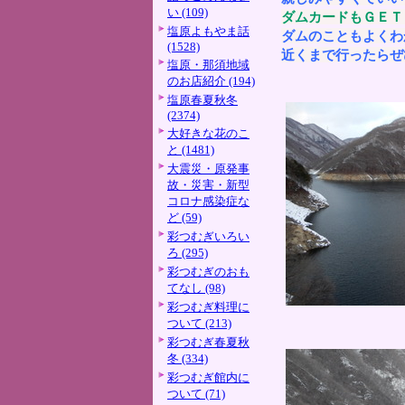
い (109)
ダムカードもＧＥＴ
塩原よもやま話
ダムのこともよくわ
(1528)
近くまで行ったらぜ
塩原・那須地域
のお店紹介 (194)
塩原春夏秋冬
(2374)
大好きな花のこ
と (1481)
大震災・原発事
故・災害・新型
コロナ感染症な
ど (59)
彩つむぎいろい
ろ (295)
彩つむぎのおも
てなし (98)
彩つむぎ料理に
ついて (213)
彩つむぎ春夏秋
冬 (334)
彩つむぎ館内に
ついて (71)