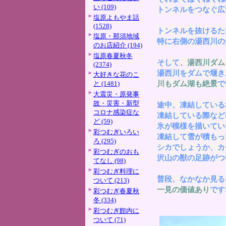
い (109)
トンネルをつなぐ広
塩原よもやま話
(1528)
トンネルを抜けるた
塩原・那須地域
特に右側の湯西川の
のお店紹介 (194)
塩原春夏秋冬
そして、
湯西川ダム
(2374)
湯西川をダムで堰き
大好きな花のこ
川もダム湖も絶景
で
と (1481)
大震災・原発事
故・災害・新型
途中、凍結している
コロナ感染症な
凍結している際など
ど (59)
氷が模様を描いてい
彩つむぎいろい
凍結して雪が積もっ
ろ (295)
シカでしょうか、カ
彩つむぎのおも
沢山の獣の足跡がつ
てなし (98)
彩つむぎ料理に
普段、なかなか見る
ついて (213)
一見の価値あり
です
彩つむぎ春夏秋
冬 (334)
彩つむぎ館内に
ついて (71)