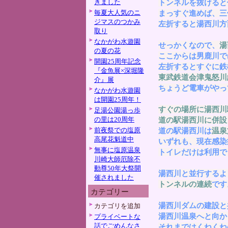
きました
トンネルを抜けると
毎夏大人気のニ
まっすぐ進めば、三
ジマスのつかみ
左折すると湯西川方
取り
なかがわ水遊園
せっかくなので、
湯
の夏の花
ここからは男鹿川で
開園25周年記念
左折するとすぐに鉄
『金魚展×深堀隆
東武鉄道会津鬼怒川
介』展
ちょうど電車がやっ
なかがわ水遊園
は開園25周年！
すぐの場所に湯西川
足湯公園湯っ歩
の里は20周年
道の駅湯西川に併設
前夜祭での塩原
道の駅湯西川は
温泉
高尾花魁道中
いずれも、現在感染
無事に塩原温泉
トイレだけは利用で
川崎大師厄除不
動尊50年大祭開
湯西川と並行するよ
催されました
トンネルの連続
です
カテゴリー
湯西川ダムの建設と
カテゴリを追加
湯西川温泉へと向か
プライベートな
話でごめんなさ
それまではくねくね