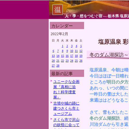
人・季・想をつむぐ宿 ― 栃木県 塩原
カレンダー
2022年2月
塩原温泉 
日
月
火
水
木
金
土
1
2
3
4
5
6
7
8
9
10
11
12
冬のダム湖探訪～
13
14
15
16
17
18
19
20
21
22
23
24
25
26
27
28
塩原温泉、今朝は晴
最新の記事
今日はほぼ一日晴れ
ユニークな企画
ところが
明日の夕方
展『真相に迫
あれっ、いつの間に
れ！科学捜査
一昨日の雪は大した
展』
来週ははどうなるこ
古墳や城の跡に
建つさくら市ミ
さて、雪も大したこ
ュージアム
冬のダム湖探訪
、続
さくら市で沢山
川治ダムから引き返
の妖怪に会って