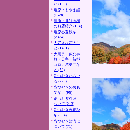
い (109)
塩原よもやま話
(1528)
塩原・那須地域
のお店紹介 (194)
塩原春夏秋冬
(2374)
大好きな花のこ
と (1481)
大震災・原発事
故・災害・新型
コロナ感染症な
ど (59)
彩つむぎいろい
ろ (295)
彩つむぎのおも
てなし (98)
彩つむぎ料理に
ついて (213)
彩つむぎ春夏秋
冬 (334)
彩つむぎ館内に
ついて (71)