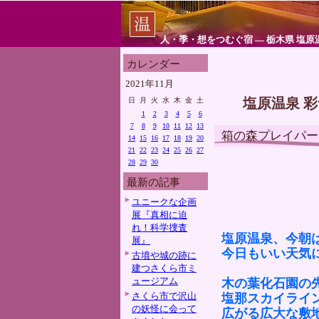
人・季・想をつむぐ宿 ― 栃木県 塩原
カレンダー
2021年11月
塩原温泉 
日
月
火
水
木
金
土
1
2
3
4
5
6
7
8
9
10
11
12
13
箱の森プレイパー
14
15
16
17
18
19
20
21
22
23
24
25
26
27
28
29
30
最新の記事
ユニークな企画
展『真相に迫
れ！科学捜査
塩原温泉、今朝
展』
今日もいい天気
古墳や城の跡に
建つさくら市ミ
ュージアム
木の葉化石園の
さくら市で沢山
塩那スカイライ
の妖怪に会って
広がる広大な敷