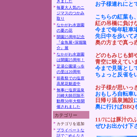
きました
お子様連れにと
毎夏大人気のニ
ジマスのつかみ
こちらの紅葉も
取り
紅の吊橋に負け
なかがわ水遊園
今まで毎年駐車
の夏の花
先日中を歩いて
開園25周年記念
奥の方まで真っ
『金魚展×深堀隆
介』展
なかがわ水遊園
どのもみじも鮮
は開園25周年！
青空に映えてい
足湯公園湯っ歩
今まで見落とし
の里は20周年
ちょっと反省を
前夜祭での塩原
高尾花魁道中
お子様が思いっ
無事に塩原温泉
おもしろ自転車
川崎大師厄除不
日帰り温泉施設
動尊50年大祭開
奥に行けば
BBQ
催されました
カテゴリー
11/7には豚汁の
カテゴリを追加
ぜひお出かけ下
プライベートな
話でごめんなさ