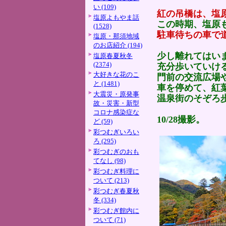
い (109)
紅の吊橋は、塩
塩原よもやま話
この時期、塩原
(1528)
駐車待ちの車で
塩原・那須地域
のお店紹介 (194)
少し離れてはい
塩原春夏秋冬
(2374)
充分歩いていけ
大好きな花のこ
門前の交流広場
と (1481)
車を停めて、紅
大震災・原発事
温泉街のそぞろ
故・災害・新型
コロナ感染症な
10/28撮影。
ど (59)
彩つむぎいろい
ろ (295)
彩つむぎのおも
てなし (98)
彩つむぎ料理に
ついて (213)
彩つむぎ春夏秋
冬 (334)
彩つむぎ館内に
ついて (71)