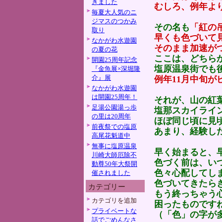
きました
むしろ、例年よ
毎夏大人気のニ
ジマスのつかみ
その名も
「紅の
取り
早くも色づいて見
なかがわ水遊園
そのまま加速が
の夏の花
ここは、どちら
開園25周年記念
塩原温泉街でも
『金魚展×深堀隆
介』展
例年11月中旬が
なかがわ水遊園
は開園25周年！
それが、山の紅
足湯公園湯っ歩
塩那スカイライ
の里は20周年
ほぼ同じ頃に見
前夜祭での塩原
あまり、経験し
高尾花魁道中
無事に塩原温泉
早く始まると、
川崎大師厄除不
色づく前は、い
動尊50年大祭開
色々心配してし
催されました
色づいてきたら
カテゴリー
もう終っちゃう
カテゴリを追加
困ったものです
プライベートな
（「色」の字が多
話でごめんなさ