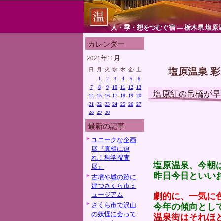
人・季・想をつむぐ宿 ― 栃木県 塩原
カレンダー
2021年11月
塩原温泉 
日
月
火
水
木
金
土
1
2
3
4
5
6
7
8
9
10
11
12
13
塩原紅の吊橋が早
14
15
16
17
18
19
20
21
22
23
24
25
26
27
28
29
30
最新の記事
ユニークな企画
展『真相に迫
れ！科学捜査
塩原温泉、今朝
展』
昨日今日といい
古墳や城の跡に
建つさくら市ミ
ュージアム
劇的に、一気に
さくら市で沢山
今年の傾向とし
の妖怪に会って
温泉街はそれほ