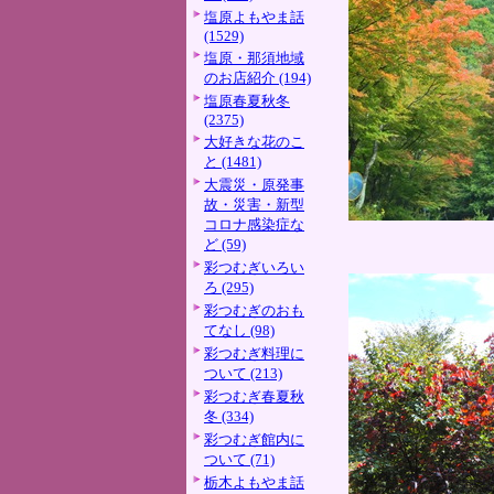
塩原よもやま話
(1529)
塩原・那須地域
のお店紹介 (194)
塩原春夏秋冬
(2375)
大好きな花のこ
と (1481)
大震災・原発事
故・災害・新型
コロナ感染症な
ど (59)
彩つむぎいろい
ろ (295)
彩つむぎのおも
てなし (98)
彩つむぎ料理に
ついて (213)
彩つむぎ春夏秋
冬 (334)
彩つむぎ館内に
ついて (71)
栃木よもやま話