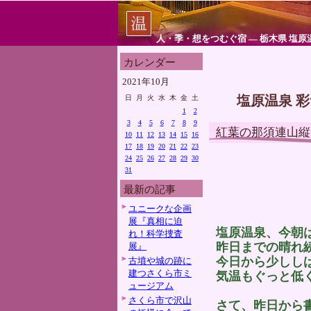
人・季・想をつむぐ宿 ― 栃木県 塩原
カレンダー
2021年10月
塩原温泉 
日
月
火
水
木
金
土
1
2
3
4
5
6
7
8
9
紅葉の那須連山縦
10
11
12
13
14
15
16
17
18
19
20
21
22
23
24
25
26
27
28
29
30
31
最新の記事
ユニークな企画
展『真相に迫
塩原温泉、今朝
れ！科学捜査
昨日までの晴れ
展』
今日から少しし
古墳や城の跡に
建つさくら市ミ
気温もぐっと低
ュージアム
さくら市で沢山
さて、昨日から