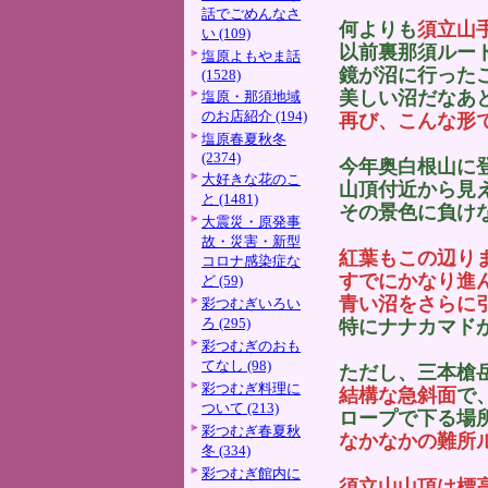
話でごめんなさ
何よりも
須立山
い (109)
以前裏那須ルー
塩原よもやま話
鏡が沼に行った
(1528)
美しい沼だなあ
塩原・那須地域
のお店紹介 (194)
再び、こんな形
塩原春夏秋冬
(2374)
今年奥白根山に
大好きな花のこ
山頂付近から見
と (1481)
その景色に負け
大震災・原発事
故・災害・新型
紅葉もこの辺り
コロナ感染症な
すでにかなり進
ど (59)
青い沼をさらに
彩つむぎいろい
ろ (295)
特にナナカマド
彩つむぎのおも
てなし (98)
ただし、三本槍
彩つむぎ料理に
結構な急斜面
で
ついて (213)
ロープで下る場
彩つむぎ春夏秋
なかなかの難所
冬 (334)
彩つむぎ館内に
須立山山頂は標高1