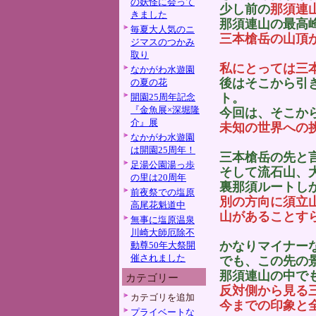
の妖怪に会って
少し前の
那須連
きました
那須連山の最高
毎夏大人気のニ
三本槍岳の山頂
ジマスのつかみ
取り
私にとっては三
なかがわ水遊園
後はそこから引
の夏の花
ト。
開園25周年記念
『金魚展×深堀隆
今回は、そこか
介』展
未知の世界への
なかがわ水遊園
は開園25周年！
三本槍岳の先と
足湯公園湯っ歩
そして流石山、
の里は20周年
裏那須ルートし
前夜祭での塩原
別の方向に須立
高尾花魁道中
山があることす
無事に塩原温泉
川崎大師厄除不
かなりマイナー
動尊50年大祭開
催されました
でも、この先の
那須連山の中で
カテゴリー
反対側から見る
カテゴリを追加
今までの印象と
プライベートな