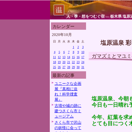
人・季・想をつむぐ宿 ― 栃木県 塩原
カレンダー
2020年10月
塩原温泉 
日
月
火
水
木
金
土
1
2
3
4
5
6
7
8
9
10
ガマズミとマユミ
11
12
13
14
15
16
17
18
19
20
21
22
23
24
25
26
27
28
29
30
31
最新の記事
ユニークな企画
展『真相に迫
れ！科学捜査
塩原温泉、今朝
展』
今日も一日晴れ
古墳や城の跡に
建つさくら市ミ
ュージアム
今年、紅葉を求
さくら市で沢山
とても目につく
の妖怪に会って