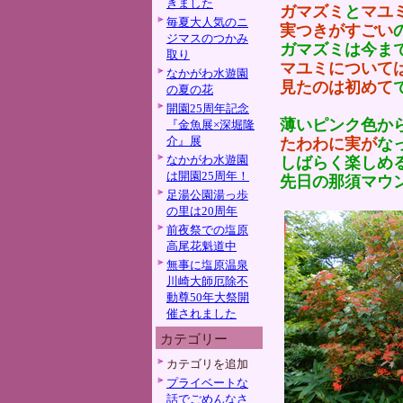
きました
ガマズミ
と
マユ
毎夏大人気のニ
実つきがすごい
ジマスのつかみ
ガマズミは今ま
取り
マユミについて
なかがわ水遊園
見たのは初めて
の夏の花
開園25周年記念
薄いピンク色か
『金魚展×深堀隆
介』展
たわわに実が
な
なかがわ水遊園
しばらく楽しめ
は開園25周年！
先日の那須マウ
足湯公園湯っ歩
の里は20周年
前夜祭での塩原
高尾花魁道中
無事に塩原温泉
川崎大師厄除不
動尊50年大祭開
催されました
カテゴリー
カテゴリを追加
プライベートな
話でごめんなさ