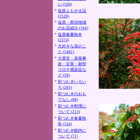
い (109)
塩原よもやま話
(1528)
塩原・那須地域
のお店紹介 (194)
塩原春夏秋冬
(2374)
大好きな花のこ
と (1481)
大震災・原発事
故・災害・新型
コロナ感染症な
ど (59)
彩つむぎいろい
ろ (295)
彩つむぎのおも
てなし (98)
彩つむぎ料理に
ついて (213)
彩つむぎ春夏秋
冬 (334)
彩つむぎ館内に
ついて (71)