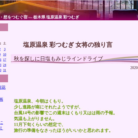
・想をつむぐ宿 ― 栃木県 塩原温泉 彩つむぎ
塩原温泉 彩つむぎ 女将の独り言
金
土
2
3
9
10
秋を探しに日塩もみじラインドライブ
6
17
3
24
202
0
31
宿花
画
塩原温泉、今朝はくもり。
少し進路が南にそれたようですが、
台風14号の影響でこの週末はくもり又はは雨の予報。
気温も上がりません。
に
11月下旬くらいの想定で、
ミ
旅行の準備をなさったほうがいいかと思われます。