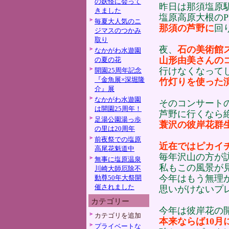
の妖怪に会って
昨日は那須塩原
きました
塩原高原大根の
毎夏大人気のニ
那須の芦野に
回
ジマスのつかみ
取り
夜、
石の美術館
なかがわ水遊園
山形由美さんの
の夏の花
行けなくなって
開園25周年記念
『金魚展×深堀隆
竹灯りを使った
介』展
なかがわ水遊園
そのコンサート
は開園25周年！
芦野に行くなら
足湯公園湯っ歩
蓑沢の彼岸花群
の里は20周年
前夜祭での塩原
近在ではピカイ
高尾花魁道中
毎年沢山の方が
無事に塩原温泉
私もこの風景が
川崎大師厄除不
今年はもう無理
動尊50年大祭開
催されました
思いがけないプ
カテゴリー
今年は彼岸花の
カテゴリを追加
本来ならば10月
プライベートな