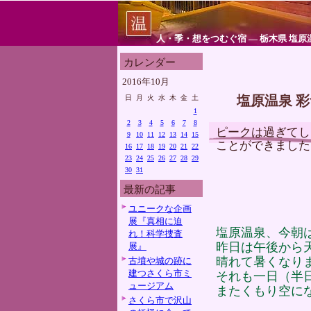
人・季・想をつむぐ宿 ― 栃木県 塩原
カレンダー
2016年10月
塩原温泉 
日
月
火
水
木
金
土
1
2
3
4
5
6
7
8
ピークは過ぎてし
9
10
11
12
13
14
15
ことができました
16
17
18
19
20
21
22
23
24
25
26
27
28
29
30
31
最新の記事
ユニークな企画
展『真相に迫
塩原温泉、今朝
れ！科学捜査
昨日は午後から
展』
晴れて暑くなり
古墳や城の跡に
建つさくら市ミ
それも一日（半
ュージアム
またくもり空に
さくら市で沢山