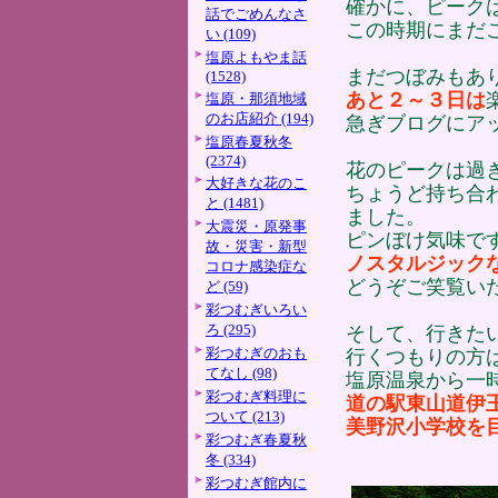
確かに、ピーク
話でごめんなさ
この時期にまだ
い (109)
塩原よもやま話
まだつぼみもあ
(1528)
あと２～３日は
塩原・那須地域
のお店紹介 (194)
急ぎブログにア
塩原春夏秋冬
(2374)
花のピークは過
大好きな花のこ
ちょうど持ち合
と (1481)
ました。
大震災・原発事
ピンぼけ気味で
故・災害・新型
ノスタルジック
コロナ感染症な
どうぞご笑覧い
ど (59)
彩つむぎいろい
ろ (295)
そして、行きた
彩つむぎのおも
行くつもりの方
てなし (98)
塩原温泉から一
彩つむぎ料理に
道の駅東山道伊
ついて (213)
美野沢小学校を
彩つむぎ春夏秋
冬 (334)
彩つむぎ館内に