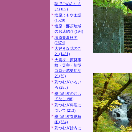
話でごめんなさ
い (109)
塩原よもやま話
(1528)
塩原・那須地域
のお店紹介 (194)
塩原春夏秋冬
(2374)
大好きな花のこ
と (1481)
大震災・原発事
故・災害・新型
コロナ感染症な
ど (59)
彩つむぎいろい
ろ (295)
彩つむぎのおも
てなし (98)
彩つむぎ料理に
ついて (213)
彩つむぎ春夏秋
冬 (334)
彩つむぎ館内に