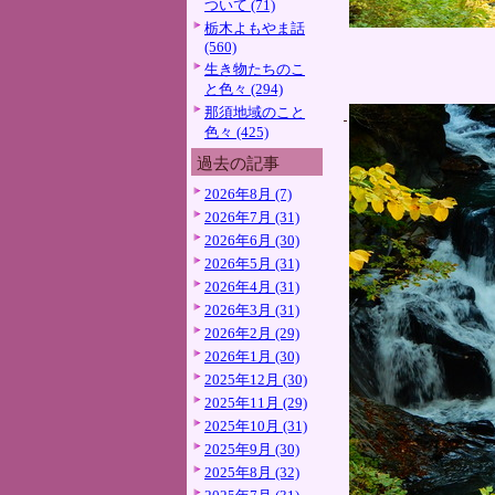
ついて (71)
栃木よもやま話
(560)
生き物たちのこ
と色々 (294)
那須地域のこと
色々 (425)
過去の記事
2026年8月 (7)
2026年7月 (31)
2026年6月 (30)
2026年5月 (31)
2026年4月 (31)
2026年3月 (31)
2026年2月 (29)
2026年1月 (30)
2025年12月 (30)
2025年11月 (29)
2025年10月 (31)
2025年9月 (30)
2025年8月 (32)