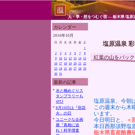
人・季・想をつむぐ宿 ― 栃木県 塩原
カレンダー
2016年10月
塩原温泉 
日
月
火
水
木
金
土
1
2
3
4
5
6
7
8
紅葉の山をバック
9
10
11
12
13
14
15
16
17
18
19
20
21
22
23
24
25
26
27
28
29
30
31
最新の記事
水と橋めぐりス
タンプラリーも
塩原温泉、今朝
ぜひ
この週末から木
8月10日は『宿花
います。
火」の日
今日明日と、
＜
ユニークな企画
展『真相に迫
本日西那須野塩
れ！科学捜査
栃木県畜産酪農