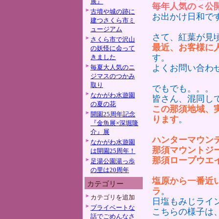
展』
毎年人気の＜公
古墳や城の跡に
お出かけ日和で
建つさくら市ミ
ュージアム
さて、紅葉が見
さくら市で沢山
最近、お客様に
の妖怪に会って
す。
きました
よくお問い合わ
毎夏大人気のニ
ジマスのつかみ
取り
でもでも。。。
なかがわ水遊園
皆さん、混同し
の夏の花
この那須地域、
開園25周年記念
ります
。
『金魚展×深堀隆
介』展
ハンターマウン
なかがわ水遊園
那須マウントジ
は開園25周年！
那須ロープウエ
足湯公園湯っ歩
の里は20周年
塩原から一番近
カテゴリー
ラ
。
カテゴリを追加
日塩もみじライ
プライベートな
こちらの様子は
話でごめんなさ