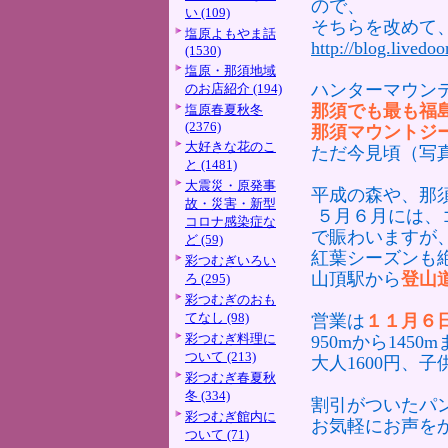
ので、
い (109)
そちらを改めて
塩原よもやま話
http://blog.livedo
(1530)
塩原・那須地域
ハンターマウン
のお店紹介 (194)
那須でも最も福
塩原春夏秋冬
(2376)
那須マウントジ
大好きな花のこ
ただ今見頃（写
と (1481)
大震災・原発事
平成の森や、那
故・災害・新型
５月６月には、
コロナ感染症な
で賑わいますが
ど (59)
紅葉シーズンも
彩つむぎいろい
山頂駅から
登山
ろ (295)
彩つむぎのおも
てなし (98)
営業は
１１月６日
彩つむぎ料理に
950mから145
ついて (213)
大人1600円、子
彩つむぎ春夏秋
冬 (334)
割引がついたパ
彩つむぎ館内に
お気軽にお声を
ついて (71)