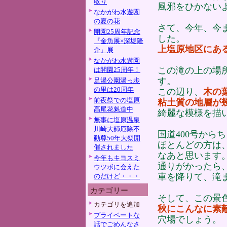
取り
風邪をひかない
なかがわ水遊園
の夏の花
さて、今年、今
開園25周年記念
した。
『金魚展×深堀隆
上塩原地区にあ
介』展
なかがわ水遊園
この滝の上の場
は開園25周年！
す。
足湯公園湯っ歩
の里は20周年
この辺り、
木の
前夜祭での塩原
粘土質の地層が
高尾花魁道中
綺麗な模様を描
無事に塩原温泉
川崎大師厄除不
国道400号から
動尊50年大祭開
ほとんどの方は
催されました
なあと思います
今年もキヨスミ
通りがかったら
ウツボに会えた
車を降りて、滝
のだけど・・・
カテゴリー
そして、この景
カテゴリを追加
秋にこんなに素
プライベートな
穴場でしょう。
話でごめんなさ