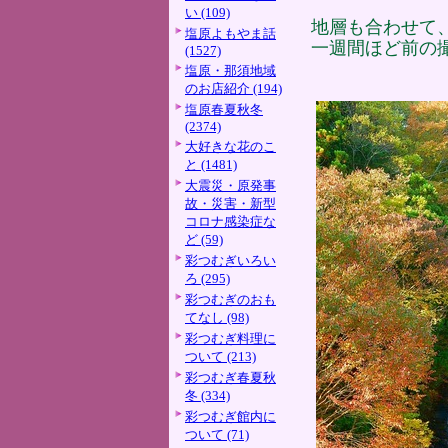
い (109)
地層も合わせて
塩原よもやま話
一週間ほど前の
(1527)
塩原・那須地域
のお店紹介 (194)
塩原春夏秋冬
(2374)
大好きな花のこ
と (1481)
大震災・原発事
故・災害・新型
コロナ感染症な
ど (59)
彩つむぎいろい
ろ (295)
彩つむぎのおも
てなし (98)
彩つむぎ料理に
ついて (213)
彩つむぎ春夏秋
冬 (334)
彩つむぎ館内に
ついて (71)