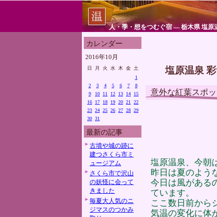
人・季・想をつむぐ宿 ― 栃木県 塩原
カレンダー
2016年10月
塩原温泉 
日
月
火
水
木
金
土
1
2
3
4
5
6
7
8
意外な紅葉スポッ
9
10
11
12
13
14
15
16
17
18
19
20
21
22
23
24
25
26
27
28
29
30
31
最新の記事
古墳や城の跡に
建つさくら市ミ
塩原温泉、今朝
ュージアム
昨日は夏のよう
さくら市で沢山
今日は風がある
の妖怪に会って
きました
ています。
毎夏大人気のニ
ここ数日前から
ジマスのつかみ
気温の変化に体