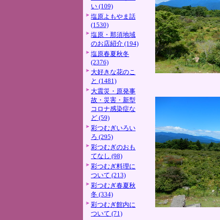
い (109)
塩原よもやま話
(1530)
塩原・那須地域
のお店紹介 (194)
塩原春夏秋冬
(2376)
大好きな花のこ
と (1481)
大震災・原発事
故・災害・新型
コロナ感染症な
ど (59)
彩つむぎいろい
ろ (295)
彩つむぎのおも
てなし (98)
彩つむぎ料理に
ついて (213)
彩つむぎ春夏秋
冬 (334)
彩つむぎ館内に
ついて (71)