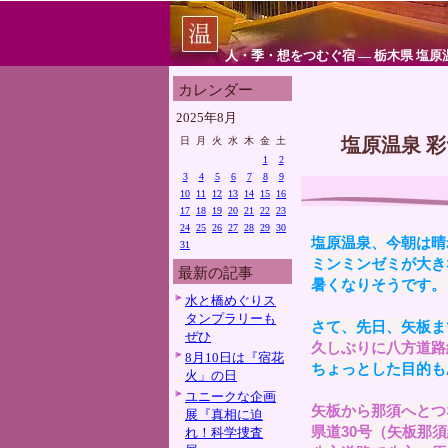
人・季・想をつむぐ宿 ― 栃木県 塩原
カレンダー
2025年8月
塩原温泉 
日
月
火
水
木
金
土
1
2
3
4
5
6
7
8
9
10
11
12
13
14
15
16
17
18
19
20
21
22
23
24
25
26
27
28
29
30
塩原温泉、今朝は晴
31
ミンミンゼミが大き
最新の記事
暑くなりそうです。
水と橋めぐりス
タンプラリーも
さて、先日、矢板ま
ぜひ
久しぶりに八方道路
8月10日は『宿花
ちょっとした目的も
火」の日
ユニークな企画
矢板から那須へとつ
展『真相に迫
県道30号（矢板那
れ！科学捜査