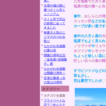
展』
八方道路で八方ヶ原
古墳や城の跡に
塩原の塩の湯へと出
建つさくら市ミ
ュージアム
途中、
おしらじの滝
さくら市で沢山
スッカン沢
などがあ
の妖怪に会って
カーブが多い道です
きました
毎夏大人気のニ
途中の八方ヶ原の
大
ジマスのつかみ
塩原でもよく見られ
取り
ノリウツギ
や
リョウ
なかがわ水遊園
の夏の花
ホツツジ
や
シモツケ
開園25周年記念
ちょっと珍しい花に
『金魚展×深堀隆
忙しい日々の束の間
介』展
なかがわ水遊園
すでにツツジなどの
は開園25周年！
茸も少し。
足湯公園湯っ歩
空は夏空でしたが、
の里は20周年
カテゴリー
カテゴリを追加
プライベートな
話でごめんなさ