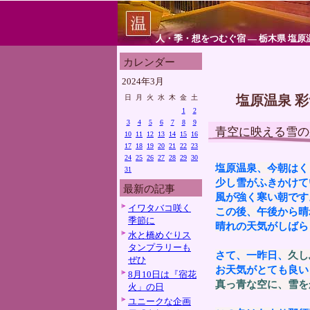
人・季・想をつむぐ宿 ― 栃木県 塩原
カレンダー
2024年3月
塩原温泉 
日
月
火
水
木
金
土
1
2
3
4
5
6
7
8
9
青空に映える雪の
10
11
12
13
14
15
16
17
18
19
20
21
22
23
24
25
26
27
28
29
30
塩原温泉、今朝はく
31
少し雪がふきかけて
最新の記事
風が強く寒い朝です
イワタバコ咲く
この後、午後から晴
季節に
晴れの天気がしばら
水と橋めぐりス
タンプラリーも
さて、一昨日、
久し
ぜひ
お天気がとても良い
8月10日は『宿花
真っ青な空に、雪を
火」の日
ユニークな企画