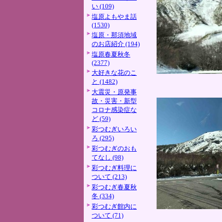
い (109)
塩原よもやま話
(1530)
塩原・那須地域
のお店紹介 (194)
塩原春夏秋冬
(2377)
大好きな花のこ
と (1482)
大震災・原発事
故・災害・新型
コロナ感染症な
ど (59)
彩つむぎいろい
ろ (295)
彩つむぎのおも
てなし (98)
彩つむぎ料理に
ついて (213)
彩つむぎ春夏秋
冬 (334)
彩つむぎ館内に
ついて (71)