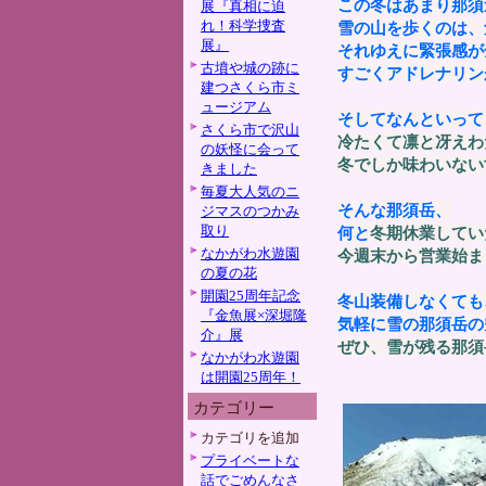
この冬はあまり那須
展『真相に迫
れ！科学捜査
雪の山を歩くのは、
展』
それゆえに緊張感が
古墳や城の跡に
すごくアドレナリン
建つさくら市ミ
ュージアム
そしてなんといって
さくら市で沢山
冷たくて凛と冴えわ
の妖怪に会って
冬でしか味わいない
きました
毎夏大人気のニ
そんな那須岳、
ジマスのつかみ
取り
何と
冬期休業してい
なかがわ水遊園
今週末から営業始ま
の夏の花
開園25周年記念
冬山装備しなくても
『金魚展×深堀隆
気軽に雪の那須岳の
介』展
ぜひ、雪が残る那須
なかがわ水遊園
は開園25周年！
カテゴリー
カテゴリを追加
プライベートな
話でごめんなさ