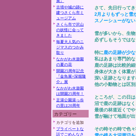
展』
古墳や城の跡に
さて、先日行ってき
建つさくら市ミ
2月よりもずっと雪
ュージアム
スノーシューがない
さくら市で沢山
の妖怪に会って
雪が多いから、生物
きました
必ずしもそうではな
毎夏大人気のニ
ジマスのつかみ
特に
鹿の足跡が少な
取り
私はあまり専門的な
なかがわ水遊園
の夏の花
鹿の足跡は比較的細
開園25周年記念
身体が大きく体重が
『金魚展×深堀隆
深い足跡となります
介』展
他の小動物とは区別
なかがわ水遊園
は開園25周年！
ところが、この日は
足湯公園湯っ歩
沼で鹿の足跡はなく
の里は20周年
最後の林道近くでや
カテゴリー
雪が融けて地面が出
カテゴリを追加
その時その時で色々
プライベートな
話でごめんなさ
雪の残る大沼周辺を