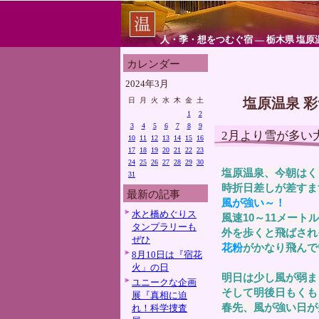
人・季・想をつむぐ宿 ― 栃木県 塩原
カレンダー
2024年3月
塩原温泉 
日
月
火
水
木
金
土
1
2
3
4
5
6
7
8
9
2月より雪が多い
10
11
12
13
14
15
16
17
18
19
20
21
22
23
24
25
26
27
28
29
30
塩原温泉、今朝はく
31
時折日差しが差すま
最新の記事
風が強い～！
水と橋めぐりス
風速10～11メート
タンプラリーも
外を歩くと飛ばされ
ぜひ
花粉
がかなり飛んで
8月10日は『宿花
火」の日
明日は少し風が弱ま
ユニークな企画
そして明後日もくも
展『真相に迫
春先、風が強い日が
れ！科学捜査