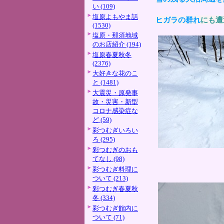
い (109)
塩原よもやま話
ヒガラの群れ
にも遭
(1530)
塩原・那須地域
のお店紹介 (194)
塩原春夏秋冬
(2376)
大好きな花のこ
と (1481)
大震災・原発事
故・災害・新型
コロナ感染症な
ど (59)
彩つむぎいろい
ろ (295)
彩つむぎのおも
てなし (98)
彩つむぎ料理に
ついて (213)
彩つむぎ春夏秋
冬 (334)
彩つむぎ館内に
ついて (71)