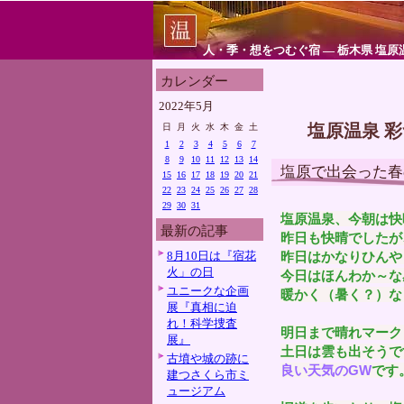
人・季・想をつむぐ宿 ― 栃木県 塩原
カレンダー
2022年5月
塩原温泉 
日
月
火
水
木
金
土
1
2
3
4
5
6
7
8
9
10
11
12
13
14
塩原で出会った春
15
16
17
18
19
20
21
22
23
24
25
26
27
28
29
30
31
塩原温泉、今朝は快
最新の記事
昨日も快晴でしたが
8月10日は『宿花
昨日はかなりひんや
火」の日
今日はほんわか～な
ユニークな企画
暖かく（暑く？）な
展『真相に迫
れ！科学捜査
明日まで晴れマーク
展』
土日は雲も出そうで
古墳や城の跡に
良い天気のGW
です
建つさくら市ミ
ュージアム