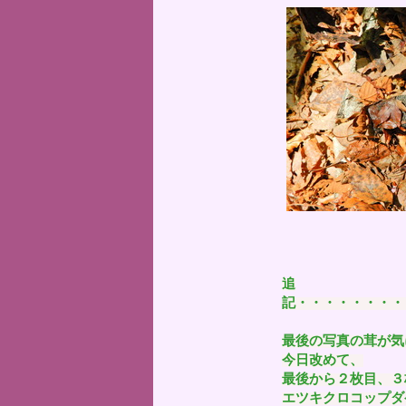
追
記・・・・・・・・
最後の写真の茸が気
今日改めて、
最後から２枚目、３
エツキクロコップダ