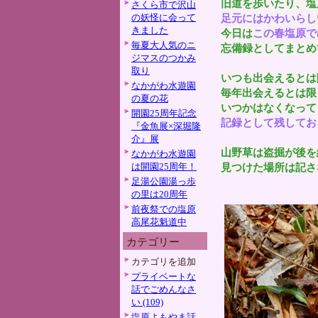
旧道を歩いたり、塩
さくら市で沢山
の妖怪に会って
足元にはかわいらし
きました
今日は
この春塩原で
毎夏大人気のニ
忘備録としてまとめ
ジマスのつかみ
取り
いつも出会えるとは
なかがわ水遊園
毎年出会えるとは限
の夏の花
いつかはなくなって
開園25周年記念
記録として残してお
『金魚展×深堀隆
介』展
山野草は盗掘が後を
なかがわ水遊園
は開園25周年！
見つけた場所は記さ
足湯公園湯っ歩
の里は20周年
前夜祭での塩原
高尾花魁道中
カテゴリー
カテゴリを追加
プライベートな
話でごめんなさ
い (109)
塩原よもやま話