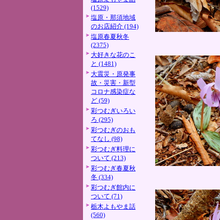
(1529)
塩原・那須地域
のお店紹介 (194)
塩原春夏秋冬
(2375)
大好きな花のこ
と (1481)
大震災・原発事
故・災害・新型
コロナ感染症な
ど (59)
彩つむぎいろい
ろ (295)
彩つむぎのおも
てなし (98)
彩つむぎ料理に
ついて (213)
彩つむぎ春夏秋
冬 (334)
彩つむぎ館内に
ついて (71)
栃木よもやま話
(560)