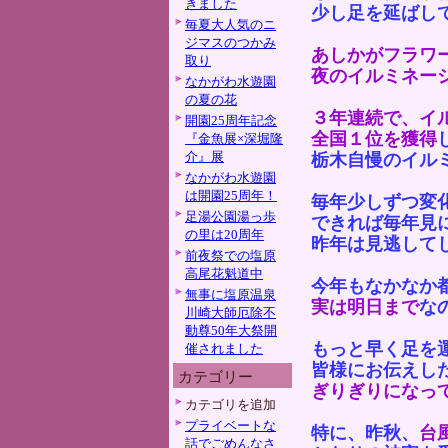
きました
少し足を延ばし
毎夏大人気のニ
ジマスのつかみ
あしかがフラワ
取り
夜のイルミネー
なかがわ水遊園
の夏の花
３年連続で、イ
開園25周年記念
全国１位を獲得
『金魚展×深堀隆
介』展
栃木自慢のイル
なかがわ水遊園
は開園25周年！
毎年少しずつ変
足湯公園湯っ歩
できれば毎年見
の里は20周年
昨年は見逃して
前夜祭での塩原
高尾花魁道中
今年もなかなか
無事に塩原温泉
実は明日まで
な
川崎大師厄除不
動尊50年大祭開
もっと早く足を
催されました
皆様にお伝えし
カテゴリー
ぎりぎりになっ
カテゴリを追加
プライベートな
特に、昨秋、
台
話でごめんなさ