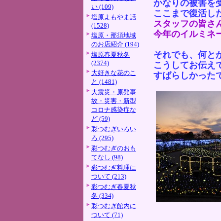
かなりの被害を
い (109)
ここまで復活し
塩原よもやま話
スタッフの皆さ
(1528)
今年のイルミネ
塩原・那須地域
のお店紹介 (194)
それでも、何と
塩原春夏秋冬
(2374)
こうしてお伝え
大好きな花のこ
すばらしかった
と (1481)
大震災・原発事
故・災害・新型
コロナ感染症な
ど (59)
彩つむぎいろい
ろ (295)
彩つむぎのおも
てなし (98)
彩つむぎ料理に
ついて (213)
彩つむぎ春夏秋
冬 (334)
彩つむぎ館内に
ついて (71)