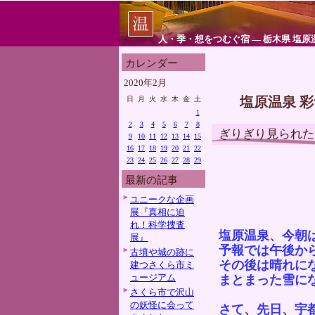
人・季・想をつむぐ宿 ― 栃木県 塩原
カレンダー
2020年2月
塩原温泉 
日
月
火
水
木
金
土
1
2
3
4
5
6
7
8
ぎりぎり見られた
9
10
11
12
13
14
15
16
17
18
19
20
21
22
23
24
25
26
27
28
29
最新の記事
ユニークな企画
展『真相に迫
れ！科学捜査
塩原温泉、今朝
展』
予報では午後か
古墳や城の跡に
その後は晴れに
建つさくら市ミ
ュージアム
まとまった雪に
さくら市で沢山
の妖怪に会って
さて、先日、宇