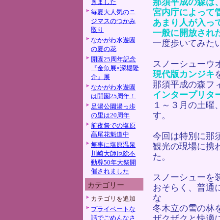
那須平成の森は
きました
宮内庁によって
毎夏大人気のニ
ジマスのつかみ
あまり人が入っ
取り
一般に開放され
なかがわ水遊園
一度歩いてみた
の夏の花
開園25周年記念
スノーシューウ
『金魚展×深堀隆
現代版カンジキ
介』展
那須平成の森フ
なかがわ水遊園
インタープリタ
は開園25周年！
１～３月の土曜
足湯公園湯っ歩
す。
の里は20周年
前夜祭での塩原
高尾花魁道中
今回は特別に那
無事に塩原温泉
観光の現場に携
川崎大師厄除不
た。
動尊50年大祭開
催されました
スノーシューを
カテゴリー
おそらく、普通
な
カテゴリを追加
冬木立の雪の林
プライベートな
ザクザクと快適
話でごめんなさ