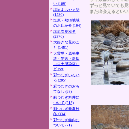
い (109)
ずっと見ていても見
塩原よもやま話
また出会えるといい
(1530)
塩原・那須地域
のお店紹介 (194)
塩原春夏秋冬
(2376)
大好きな花のこ
と (1481)
大震災・原発事
故・災害・新型
コロナ感染症な
ど (59)
彩つむぎいろい
ろ (295)
彩つむぎのおも
てなし (98)
彩つむぎ料理に
ついて (213)
彩つむぎ春夏秋
冬 (334)
彩つむぎ館内に
ついて (71)