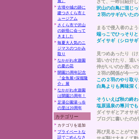
展』
さて、一昨日紹介し
古墳や城の跡に
沢山の白鳥に混じっ
建つさくら市ミ
２羽のサギがいたの
ュージアム
さくら市で沢山
まるで侵入者のよう
の妖怪に会って
端っこでひっそりと
きました
ダイサギ（シロサギ
毎夏大人気のニ
ジマスのつかみ
見つめあったり（け
取り
追いかけたり、追い
なかがわ水遊園
の夏の花
仲がいいのか悪いの
開園25周年記念
２羽の関係が今一つ
『金魚展×深堀隆
この２羽のやり取り
介』展
白鳥よりも興味深く
なかがわ水遊園
は開園25周年！
そういえば秋の終わ
足湯公園湯っ歩
塩原温泉の箒川でも
の里は20周年
ダイサギとアオサギ
カテゴリー
ブログに書いたのが
カテゴリを追加
再び見ることができ
プライベートな
話でごめんなさ
サギ類は大きくて動