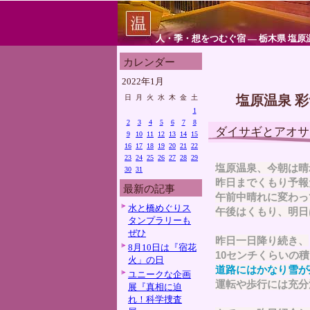
人・季・想をつむぐ宿 ― 栃木県 塩原
カレンダー
2022年1月
塩原温泉 
日
月
火
水
木
金
土
1
2
3
4
5
6
7
8
ダイサギとアオサ
9
10
11
12
13
14
15
16
17
18
19
20
21
22
23
24
25
26
27
28
29
塩原温泉、今朝は晴
30
31
昨日までくもり予報
最新の記事
午前中晴れに変わっ
水と橋めぐりス
午後はくもり、明日
タンプラリーも
ぜひ
昨日一日降り続き、
8月10日は『宿花
10センチくらいの
火」の日
道路にはかなり雪が
ユニークな企画
運転や歩行には充分
展『真相に迫
れ！科学捜査