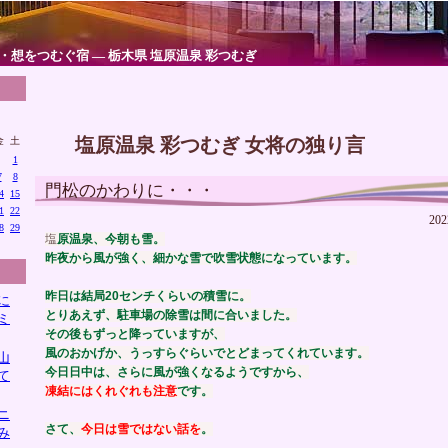
・想をつむぐ宿 ― 栃木県 塩原温泉 彩つむぎ
塩原温泉 彩つむぎ 女将の独り言
金
土
1
7
8
門松のかわりに・・・
4
15
1
22
20
8
29
塩
原温泉、今朝も雪。
昨夜から風が強く、細かな雪で吹雪状態になっています。
昨日は結局20センチくらいの積雪に。
に
とりあえず、駐車場の除雪は間に合いました。
ミ
その後もずっと降っていますが、
風のおかげか、うっすらぐらいでとどまってくれています。
山
今日日中は、さらに風が強くなるようですから、
て
凍結にはくれぐれも注意
です。
ニ
さて、
今日は雪ではない話を
。
み