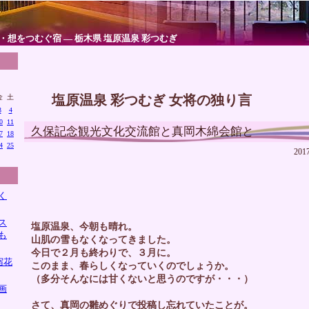
・想をつむぐ宿 ― 栃木県 塩原温泉 彩つむぎ
塩原温泉 彩つむぎ 女将の独り言
金
土
3
4
0
11
久保記念観光文化交流館と真岡木綿会館と
7
18
4
25
201
く
ス
塩原温泉、今朝も晴れ。
も
山肌の雪もなくなってきました。
今日で２月も終わりで、３月に。
宿花
このまま、春らしくなっていくのでしょうか。
（多分そんなには甘くないと思うのですが・・・）
画
さて、真岡の雛めぐりで投稿し忘れていたことが。