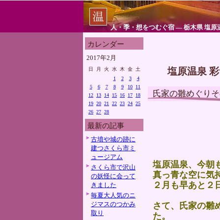
人・季・想をつむぐ宿 ― 栃木県 塩原
カレンダー
2017年2月
塩原温泉 
日
月
火
水
木
金
土
1
2
3
4
5
6
7
8
9
10
11
氏家の雛めぐりそ
12
13
14
15
16
17
18
19
20
21
22
23
24
25
26
27
28
最新の記事
古墳や城の跡に
建つさくら市ミ
ュージアム
塩原温泉、今朝
さくら市で沢山
真っ青な空に気
の妖怪に会って
２月も早あと２
きました
毎夏大人気のニ
ジマスのつかみ
さて、氏家の雛
取り
た。