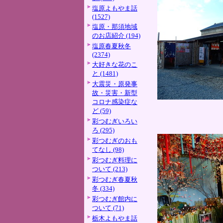
塩原よもやま話
(1527)
塩原・那須地域
のお店紹介 (194)
塩原春夏秋冬
(2374)
大好きな花のこ
と (1481)
大震災・原発事
故・災害・新型
コロナ感染症な
ど (59)
彩つむぎいろい
ろ (295)
彩つむぎのおも
てなし (98)
彩つむぎ料理に
ついて (213)
彩つむぎ春夏秋
冬 (334)
彩つむぎ館内に
ついて (71)
栃木よもやま話