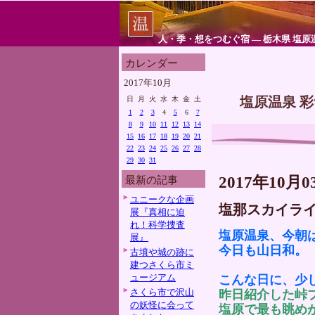
人・季・想をつむぐ宿 ― 栃木県 塩原
カレンダー
2017年10月
塩原温泉 
日
月
火
水
木
金
土
1
2
3
4
5
6
7
8
9
10
11
12
13
14
15
16
17
18
19
20
21
22
23
24
25
26
27
28
29
30
31
2017年10月0
最新の記事
ユニークな企画
塩那スカイラ
展『真相に迫
れ！科学捜査
塩原温泉、今朝
展』
今日も山日和。
古墳や城の跡に
建つさくら市ミ
ュージアム
こんな日に、少
さくら市で沢山
昨日紹介した峠
の妖怪に会って
塩原で最も眺め