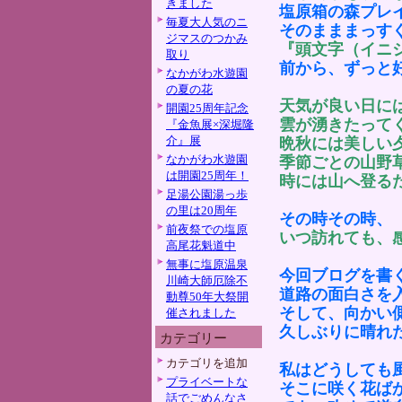
きました
塩原箱の森プレ
毎夏大人気のニ
そのまままっす
ジマスのつかみ
『頭文字（イニ
取り
前から、ずっと
なかがわ水遊園
の夏の花
天気が良い日に
開園25周年記念
雲が湧きたって
『金魚展×深堀隆
介』展
晩秋には美しい
なかがわ水遊園
季節ごとの山野
は開園25周年！
時には山へ登る
足湯公園湯っ歩
の里は20周年
その時その時、
前夜祭での塩原
いつ訪れても、
高尾花魁道中
無事に塩原温泉
今回ブログを書
川崎大師厄除不
道路の面白さを
動尊50年大祭開
そして、向かい
催されました
久しぶりに晴れ
カテゴリー
カテゴリを追加
私はどうしても
プライベートな
そこに咲く花ば
話でごめんなさ