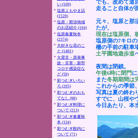
でも、改めて道
い (109)
走ること自体が
塩原よもやま話
(1528)
元々、塩原と那
塩原・那須地域
たが、
のお店紹介 (194)
現在は塩原側、
塩原春夏秋冬
(2374)
塩原側の7キロ
大好きな花のこ
柵の手前の駐車
と (1481)
土平園地遊歩道
大震災・原発事
故・災害・新型
夜間は閉鎖。
コロナ感染症な
午後6時に閉門
に
ど (59)
また
冬期期間は
彩つむぎいろい
これからの季節
ろ (295)
写真は夏の終わ
彩つむぎのおも
てなし (98)
すでに、山桜や
彩つむぎ料理に
今日あたり、本
ついて (213)
彩つむぎ春夏秋
冬 (334)
彩つむぎ館内に
ついて (71)