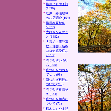
塩原よもやま話
(1530)
塩原・那須地域
のお店紹介 (194)
塩原春夏秋冬
(2377)
大好きな花のこ
と (1482)
大震災・原発事
故・災害・新型
コロナ感染症な
ど (59)
彩つむぎいろい
ろ (295)
彩つむぎのおも
てなし (98)
彩つむぎ料理に
ついて (213)
彩つむぎ春夏秋
冬 (334)
彩つむぎ館内に
ついて (71)
栃木よもやま話