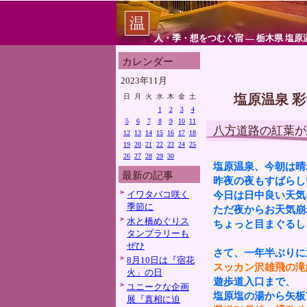
人・季・想をつむぐ宿 ― 栃木県 塩原
カレンダー
2023年11月
塩原温泉 
日
月
火
水
木
金
土
1
2
3
4
5
6
7
8
9
10
11
八方道路の紅葉が
12
13
14
15
16
17
18
19
20
21
22
23
24
25
26
27
28
29
30
塩原温泉、今朝は晴
最新の記事
昨夜の夜もすばらし
イワタバコ咲く
今日は日中良い天気
季節に
ただ夜からお天気崩
水と橋めぐりス
ちょっと目まぐるし
タンプラリーも
ぜひ
さて、一年半ぶりに
8月10日は『宿花
スッカン沢雄飛の滝
火」の日
遊歩道入口まで、
ユニークな企画
塩原塩の湯から矢板
展『真相に迫