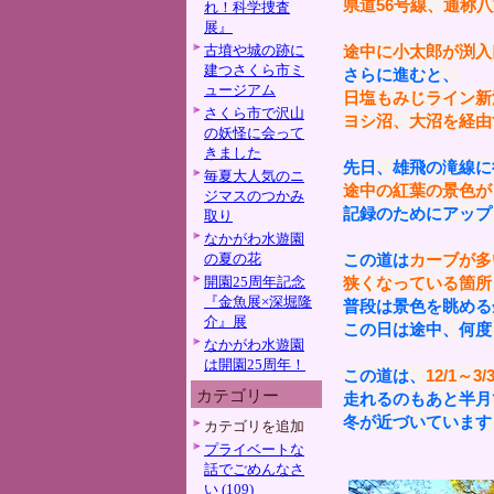
県道56号線、通称
れ！科学捜査
展』
古墳や城の跡に
途中に小太郎が渕入
建つさくら市ミ
さらに進むと、
ュージアム
日塩もみじライン新
さくら市で沢山
ヨシ沼、大沼を経由
の妖怪に会って
きました
先日、雄飛の滝線に行
毎夏大人気のニ
途中の紅葉の景色が
ジマスのつかみ
記録のためにアップ
取り
なかがわ水遊園
の夏の花
この道は
カーブが多
開園25周年記念
狭くなっている箇所
『金魚展×深堀隆
普段は景色を眺める
介』展
この日は途中、何度
なかがわ水遊園
は開園25周年！
この道は、
12/1～
カテゴリー
走れるのもあと半月
冬が近づいています
カテゴリを追加
プライベートな
話でごめんなさ
い (109)