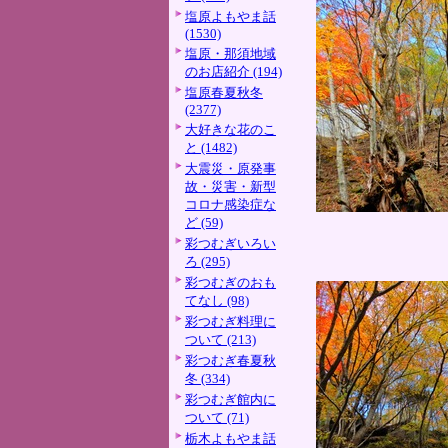
塩原よもやま話
(1530)
塩原・那須地域
のお店紹介 (194)
塩原春夏秋冬
(2377)
大好きな花のこ
と (1482)
大震災・原発事
故・災害・新型
コロナ感染症な
ど (59)
彩つむぎいろい
ろ (295)
彩つむぎのおも
てなし (98)
彩つむぎ料理に
ついて (213)
彩つむぎ春夏秋
冬 (334)
彩つむぎ館内に
ついて (71)
栃木よもやま話