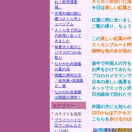
スッカン沢沿いに滝
れ！科学捜査
展』
今日は
美しい紅葉と
古墳や城の跡に
建つさくら市ミ
紅葉に間に合いまし
ュージアム
ご覧の通り、ちょう
さくら市で沢山
の妖怪に会って
この
美しい紅葉の中
きました
スッカンブルーと呼
毎夏大人気のニ
独特な色の水が流れ
ジマスのつかみ
取り
途中で外国人の方を
なかがわ水遊園
の夏の花
お声をかけてみたら
開園25周年記念
プロのカメラマンで
『金魚展×深堀隆
日本の美しい風景を
介』展
ネットでスッカン沢
なかがわ水遊園
日光経由で訪れたそ
は開園25周年！
カテゴリー
外国の方にも知られ
12/1からはアクセ
カテゴリを追加
こちらを
歩けるのは
プライベートな
話でごめんなさ
い (109)