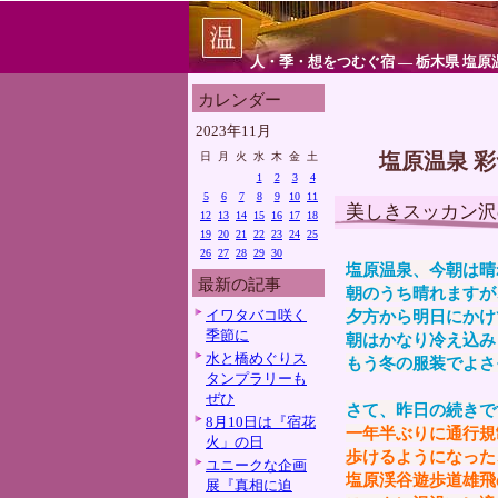
人・季・想をつむぐ宿 ― 栃木県 塩原
カレンダー
2023年11月
塩原温泉 
日
月
火
水
木
金
土
1
2
3
4
5
6
7
8
9
10
11
美しきスッカン沢
12
13
14
15
16
17
18
19
20
21
22
23
24
25
26
27
28
29
30
塩原温泉、今朝は晴
最新の記事
朝のうち晴れますが
イワタバコ咲く
夕方から明日にかけ
季節に
朝はかなり冷え込み
水と橋めぐりス
もう冬の服装でよさ
タンプラリーも
ぜひ
さて、昨日の続きで
8月10日は『宿花
一年半ぶりに通行規
火」の日
歩けるようになった
ユニークな企画
塩原渓谷遊歩道雄飛
展『真相に迫