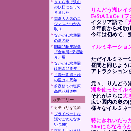
さくら市で沢山
の妖怪に会って
りんどう湖レイクビ
きました
FeStA LuC
毎夏大人気のニ
イタリア語で
「
ジマスのつかみ
２年前から和歌
取り
今年は初めて、
なかがわ水遊園
の夏の花
イルミネーショ
開園25周年記念
『金魚展×深堀隆
介』展
ただイルミネー
なかがわ水遊園
昼間と同じよう
は開園25周年！
アトラクション
足湯公園湯っ歩
の里は20周年
元々、りんどう
前夜祭での塩原
湖を使ったイル
高尾花魁道中
それがさらに
大
カテゴリー
広い園内の奥の
様々なイルミネ
カテゴリを追加
プライベートな
話でごめんなさ
特にきれいだっ
い (109)
30mにもなろう
塩原よもやま話