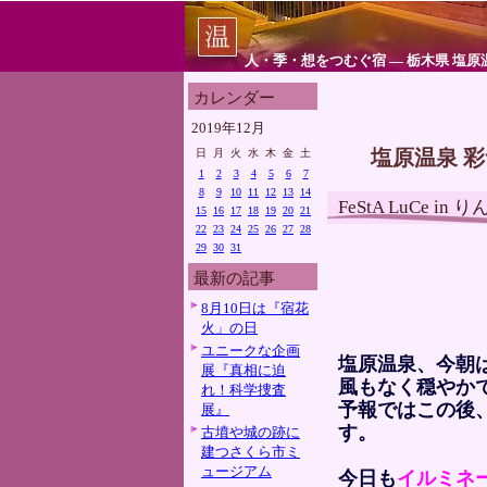
人・季・想をつむぐ宿 ― 栃木県 塩原
カレンダー
2019年12月
塩原温泉 
日
月
火
水
木
金
土
1
2
3
4
5
6
7
8
9
10
11
12
13
14
FeStA LuCe 
15
16
17
18
19
20
21
22
23
24
25
26
27
28
29
30
31
最新の記事
8月10日は『宿花
火」の日
ユニークな企画
塩原温泉、今朝
展『真相に迫
風もなく穏やか
れ！科学捜査
予報ではこの後
展』
す。
古墳や城の跡に
建つさくら市ミ
ュージアム
今日も
イルミネ