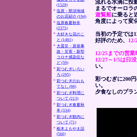
流れる水滴に投
(1529)
まるでオーロラ
塩原・那須地域
遊覧船
に乗ると
のお店紹介 (194)
角度によって変
塩原春夏秋冬
(2375)
当初の予定では1
大好きな花のこ
と (1481)
好評のため、
12
大震災・原発事
故・災害・新型
12/25までの営業
コロナ感染症な
12/27～1/5は日
ど (59)
い。
彩つむぎいろい
ろ (295)
彩つむぎに200
彩つむぎのおも
い。
てなし (98)
夕食なしのプラ
彩つむぎ料理に
ついて (213)
彩つむぎ春夏秋
冬 (334)
彩つむぎ館内に
ついて (71)
栃木よもやま話
(560)