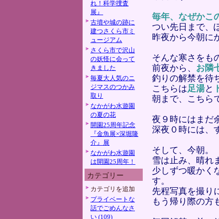
れ！科学捜査
展』
毎年、なぜかこ
古墳や城の跡に
つい先日まで、
建つさくら市ミ
昨夜から今朝に
ュージアム
さくら市で沢山
そんな寒さをも
の妖怪に会って
前夜から、
お隣
きました
釣りの解禁を待
毎夏大人気のニ
ジマスのつかみ
こちらは
足湯
と
取り
朝まで、こちら
なかがわ水遊園
の夏の花
夜９時にはまだ
開園25周年記念
深夜０時には、
『金魚展×深堀隆
介』展
そして、今朝。
なかがわ水遊園
雪は止み、晴れ
は開園25周年！
少しずつ暖かく
カテゴリー
す。
カテゴリを追加
先程写真を撮り
プライベートな
もう帰り際の方
話でごめんなさ
い (109)