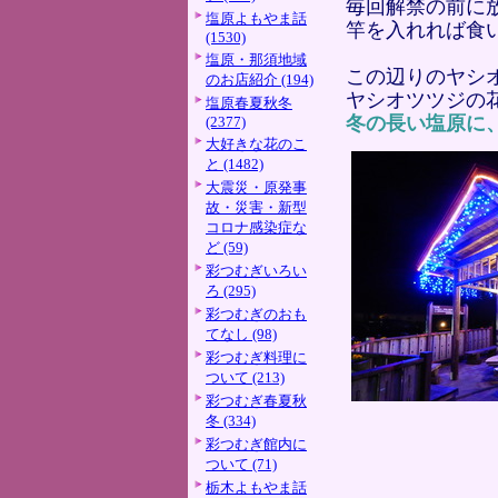
毎回解禁の前に
塩原よもやま話
竿を入れれば食
(1530)
塩原・那須地域
この辺りのヤシ
のお店紹介 (194)
ヤシオツツジの
塩原春夏秋冬
冬の長い塩原に
(2377)
大好きな花のこ
と (1482)
大震災・原発事
故・災害・新型
コロナ感染症な
ど (59)
彩つむぎいろい
ろ (295)
彩つむぎのおも
てなし (98)
彩つむぎ料理に
ついて (213)
彩つむぎ春夏秋
冬 (334)
彩つむぎ館内に
ついて (71)
栃木よもやま話