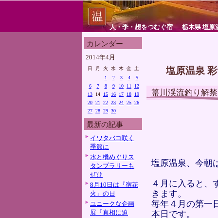
人・季・想をつむぐ宿 ― 栃木県 塩原
カレンダー
2014年4月
塩原温泉 
日
月
火
水
木
金
土
1
2
3
4
5
6
7
8
9
10
11
12
箒川渓流釣り解禁
13
14
15
16
17
18
19
20
21
22
23
24
25
26
27
28
29
30
最新の記事
イワタバコ咲く
季節に
水と橋めぐりス
塩原温泉、今朝
タンプラリーも
ぜひ
４月に入ると、
8月10日は『宿花
きます。
火」の日
毎年４月の第一
ユニークな企画
展『真相に迫
本日です。