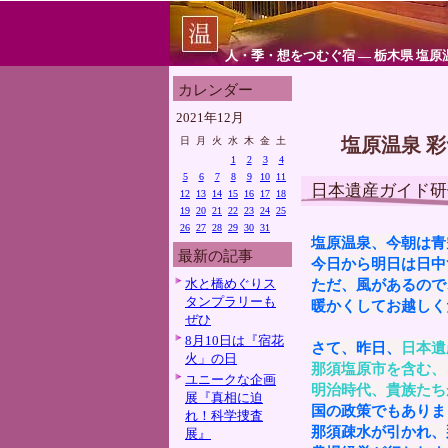
人・季・想をつむぐ宿 ― 栃木県 塩原
カレンダー
2021年12月
塩原温泉 
日
月
火
水
木
金
土
1
2
3
4
5
6
7
8
9
10
11
日本遺産ガイド研
12
13
14
15
16
17
18
19
20
21
22
23
24
25
26
27
28
29
30
31
塩原温泉、今朝は青
最新の記事
今日から明日は日中
水と橋めぐりス
ただ、風があるので
タンプラリーも
暖かくしてお越しく
ぜひ
8月10日は『宿花
さて、昨日、
日本遺
火」の日
那須塩原市を含む、
ユニークな企画
明治時代、貴族たち
展『真相に迫
国の政策でもありま
れ！科学捜査
那須疎水が引かれ、
展』