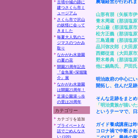
農場経営が行われま
古墳や城の跡に
建つさくら市ミ
ュージアム
山形有朋（矢板市伊
さくら市で沢山
青木周蔵（那須塩原
の妖怪に会って
大山巌（那須塩原市
きました
松方正義（那須塩原
毎夏大人気のニ
三島通庸（那須塩原
ジマスのつかみ
品川弥次郎（大田原
取り
西郷従道（大田原市
なかがわ水遊園
野木希典（那須塩原
の夏の花
他に鍋島氏、戸田氏
開園25周年記念
『金魚展×深堀隆
介』展
明治政府の中心にい
なかがわ水遊園
開拓し、住んだ足跡
は開園25周年！
足湯公園湯っ歩
そんな足跡をまとめ
の里は20周年
「明治貴族が描いた
カテゴリー
というテーマで、日
カテゴリを追加
ガイド養成講座は昨
プライベートな
コロナ禍で中断され
話でごめんなさ
い (109)
このほど、最後の実