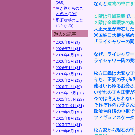
(560)
なんと
建物の中にま
生き物たちのこ
と色々 (294)
１階は洋風建築
で、
那須地域のこと
２階は全室暖炉のあ
色々 (425)
大正天皇が滞在した
過去の記事
米国駐日大使を務め
「ライシャワーの間
2026年8月 (9)
2026年7月 (31)
なぜ、ライシャワー
2026年6月 (30)
ライシャワー氏の奥
2026年5月 (31)
2026年4月 (31)
松方正義は大変な子
2026年3月 (31)
うち、正妻の子が5
2026年2月 (29)
他はいわゆるお妾さ
2026年1月 (30)
いずれの子も正妻が
2025年12月 (30)
今では考えられない
2025年11月 (29)
それぞれのお子さん
2025年10月 (31)
政治や経済の中枢で
2025年9月 (30)
フィギュアスケータ
2025年8月 (32)
2025年7月 (31)
松方家から現在の千
2025年6月 (30)