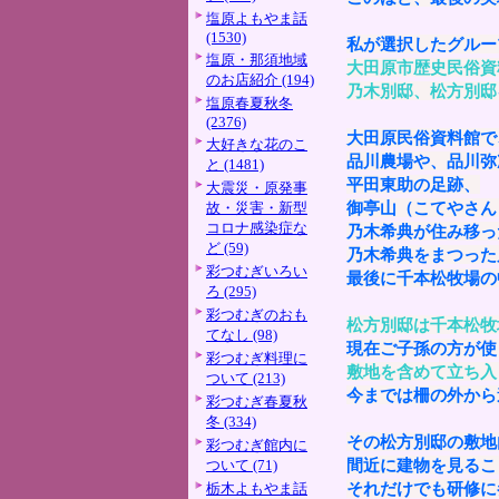
塩原よもやま話
(1530)
私が選択したグルー
塩原・那須地域
大田原市歴史民俗資
のお店紹介 (194)
乃木別邸、松方別邸
塩原春夏秋冬
(2376)
大田原民俗資料館で
大好きな花のこ
品川農場や、品川弥
と (1481)
平田東助の足跡、
大震災・原発事
御亭山（こてやさん
故・災害・新型
コロナ感染症な
乃木希典が住み移っ
ど (59)
乃木希典をまつった
彩つむぎいろい
最後に千本松牧場の
ろ (295)
彩つむぎのおも
松方別邸は千本松牧
てなし (98)
現在ご子孫の方が使
彩つむぎ料理に
敷地を含めて立ち入
ついて (213)
今までは柵の外から
彩つむぎ春夏秋
冬 (334)
その松方別邸の敷地
彩つむぎ館内に
間近に建物を見るこ
ついて (71)
それだけでも研修に
栃木よもやま話