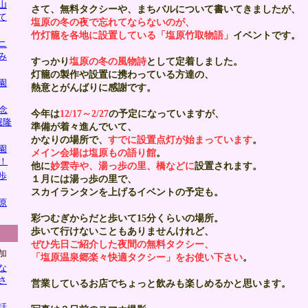
山
さて、無料タクシーや、まちバルについて書いてきましたが、
て
塩原の冬の夜で忘れてならないのが、
竹灯籠を各地に設置している「塩原竹取物語」
イベントです。
ニ
み
すっかり
塩原の冬の風物詩
として定着しました。
灯籠の製作や設置に携わっている方達の、
園
熱意とがんばりに感謝です。
念
今年は
12/17～2/27
の予定になっていますが、
堀隆
準備が着々進んでいて、
かなりの場所で、
すでに設置点灯が始まっています
。
園
メイン会場は塩原もの語り館
。
！
他に
妙雲寺や、湯っ歩の里、橋などに
設置されます。
歩
１月には湯っ歩の里で、
スカイランタンを上げるイベントの予定も。
原
彩つむぎからだと歩いて15分くらいの場所。
歩いて行けないこともありませんけれど、
ぜひ先日ご紹介した夜間の無料タクシー、
加
「塩原温泉郷楽々快適タクシー」をお使い下さい
。
な
さ
営業しているお店でちょっと飲みも楽しめるかと思います。
話