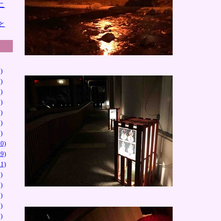
こ
と
)
)
)
)
)
)
)
0)
9)
1)
)
)
)
)
)