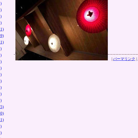
)
)
)
)
1)
9)
1)
)
)
|
パーマリンク
|
)
)
)
)
)
)
)
5)
0)
1)
)
)