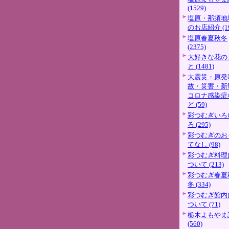
(1529)
塩原・那須地
のお店紹介 (19
塩原春夏秋冬
(2375)
大好きな花の
と (1481)
大震災・原発
故・災害・新
コロナ感染症
ど (59)
彩つむぎいろ
ろ (295)
彩つむぎのお
てなし (98)
彩つむぎ料理
ついて (213)
彩つむぎ春夏
冬 (334)
彩つむぎ館内
ついて (71)
栃木よもやま
(560)