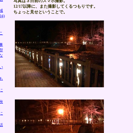
写真は３日前のスマホ撮影。
12/17以降に、また撮影してくるつもりです。
域
ちょっと見せということで。
4)
こ
事
型
な
い
も
に
秋
に
話