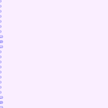
)
)
)
)
)
)
)
1)
0)
1)
)
)
)
)
)
)
)
)
)
1)
0)
1)