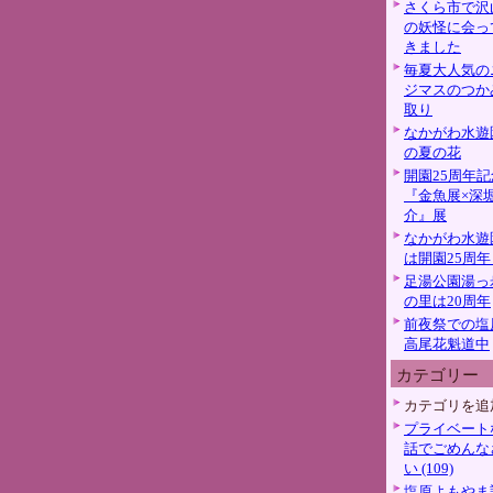
さくら市で沢
の妖怪に会っ
きました
毎夏大人気の
ジマスのつか
取り
なかがわ水遊
の夏の花
開園25周年記
『金魚展×深
介』展
なかがわ水遊
は開園25周年
足湯公園湯っ
の里は20周年
前夜祭での塩
高尾花魁道中
カテゴリー
カテゴリを追
プライベート
話でごめんな
い (109)
塩原よもやま