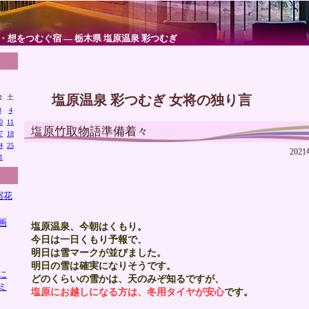
・想をつむぐ宿 ― 栃木県 塩原温泉 彩つむぎ
塩原温泉 彩つむぎ 女将の独り言
金
土
3
4
0
11
塩原竹取物語準備着々
7
18
4
25
2021
1
宿花
画
塩原温泉、今朝はくもり。
今日は一日くもり予報で、
明日は雪マークが並びました。
明日の雪は確実になりそうです。
に
どのくらいの雪かは、天のみぞ知るですが、
ミ
塩原にお越しになる方は、冬用タイヤが安心
です。