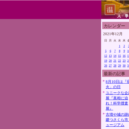
人・季
カレンダー
2021年12月
日
月
火
水
木
1
2
5
6
7
8
9
1
12
13
14
15
16
1
19
20
21
22
23
2
26
27
28
29
30
3
最新の記事
8月10日は『
火」の日
ユニークな企
展『真相に迫
れ！科学捜査
展』
古墳や城の跡
建つさくら市
ュージアム