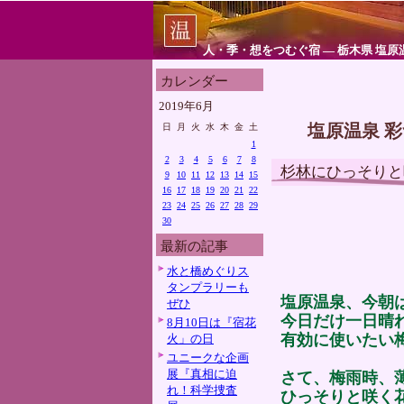
人・季・想をつむぐ宿 ― 栃木県 塩原
カレンダー
2019年6月
塩原温泉 
日
月
火
水
木
金
土
1
2
3
4
5
6
7
8
杉林にひっそりと
9
10
11
12
13
14
15
16
17
18
19
20
21
22
23
24
25
26
27
28
29
30
最新の記事
水と橋めぐりス
タンプラリーも
塩原温泉、今朝
ぜひ
今日だけ一日晴
8月10日は『宿花
有効に使いたい
火」の日
ユニークな企画
展『真相に迫
さて、梅雨時、
れ！科学捜査
ひっそりと咲く