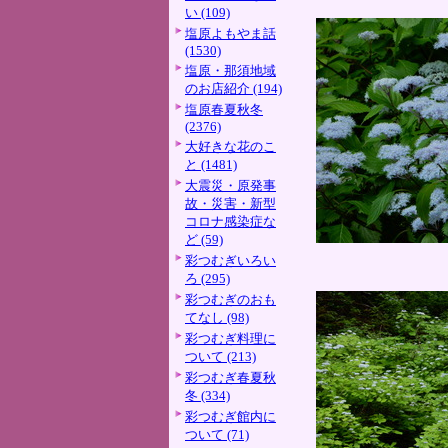
い (109)
塩原よもやま話
(1530)
塩原・那須地域
のお店紹介 (194)
塩原春夏秋冬
(2376)
大好きな花のこ
と (1481)
大震災・原発事
故・災害・新型
コロナ感染症な
ど (59)
彩つむぎいろい
ろ (295)
彩つむぎのおも
てなし (98)
彩つむぎ料理に
ついて (213)
彩つむぎ春夏秋
冬 (334)
彩つむぎ館内に
ついて (71)