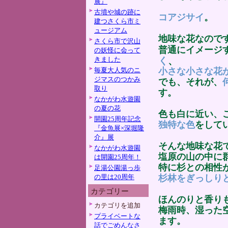
展』
古墳や城の跡に
コアジサイ
。
建つさくら市ミ
ュージアム
地味な花なので
さくら市で沢山
普通にイメージ
の妖怪に会って
きました
く
、
毎夏大人気のニ
小さな小さな花
ジマスのつかみ
でも、それが、
取り
す。
なかがわ水遊園
の夏の花
色も白に近い、
開園25周年記念
独特な色
をして
『金魚展×深堀隆
介』展
そんな地味な花
なかがわ水遊園
塩原の山の中に
は開園25周年！
特に杉との相性
足湯公園湯っ歩
の里は20周年
杉林をぎっしり
カテゴリー
ほんのりと香り
カテゴリを追加
梅雨時、湿った
プライベートな
ます。
話でごめんなさ