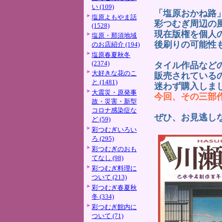
い (109)
「塩原おかね路
塩原よもやま話
彩つむぎ周辺の
(1528)
現在版権を個人
塩原・那須地域
後刷りの可能性
のお店紹介 (194)
塩原春夏秋冬
(2374)
タイル作品など
大好きな花のこ
販売されている
と (1481)
迷わず購入しま
大震災・原発事
今回、その三部
故・災害・新型
コロナ感染症な
ぜひ、お見逃し
ど (59)
彩つむぎいろい
ろ (295)
彩つむぎのおも
てなし (98)
彩つむぎ料理に
ついて (213)
彩つむぎ春夏秋
冬 (334)
彩つむぎ館内に
ついて (71)