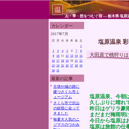
人・季・想をつむぐ宿 ― 栃木県 塩原
カレンダー
2017年7月
塩原温泉 
日
月
火
水
木
金
土
1
2
3
4
5
6
7
8
大田原で桃狩りは
9
10
11
12
13
14
15
16
17
18
19
20
21
22
23
24
25
26
27
28
29
30
31
最新の記事
古墳や城の跡に
建つさくら市ミ
塩原温泉、今朝
ュージアム
久しぶりに晴れ
さくら市で沢山
昨日はゲリラ豪
の妖怪に会って
きました
まだまだ梅雨明
毎夏大人気のニ
今日から塩原は
ジマスのつかみ
塩原は旅館の仕