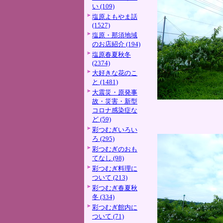
い (109)
塩原よもやま話
(1527)
塩原・那須地域
のお店紹介 (194)
塩原春夏秋冬
(2374)
大好きな花のこ
と (1481)
大震災・原発事
故・災害・新型
コロナ感染症な
ど (59)
彩つむぎいろい
ろ (295)
彩つむぎのおも
てなし (98)
彩つむぎ料理に
ついて (213)
彩つむぎ春夏秋
冬 (334)
彩つむぎ館内に
ついて (71)