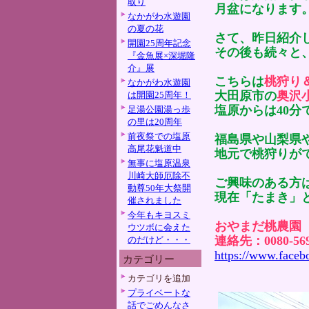
取り
月盆になります
なかがわ水遊園
の夏の花
さて、昨日紹介
開園25周年記念
その後も続々と
『金魚展×深堀隆
介』展
こちらは
桃狩り
なかがわ水遊園
大田原市の
奥沢
は開園25周年！
塩原からは40分
足湯公園湯っ歩
の里は20周年
前夜祭での塩原
福島県や山梨県
高尾花魁道中
地元で桃狩りが
無事に塩原温泉
川崎大師厄除不
ご興味のある方
動尊50年大祭開
現在「たまき」
催されました
今年もキヨスミ
おやまだ桃農園
ウツボに会えた
連絡先：0080-5
のだけど・・・
https://www.face
カテゴリー
カテゴリを追加
プライベートな
話でごめんなさ