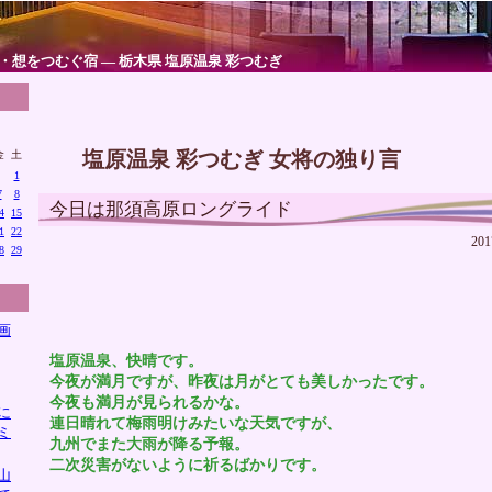
・想をつむぐ宿 ― 栃木県 塩原温泉 彩つむぎ
塩原温泉 彩つむぎ 女将の独り言
金
土
1
7
8
今日は那須高原ロングライド
4
15
1
22
20
8
29
画
塩原温泉、快晴です。
今夜が満月ですが、昨夜は月がとても美しかったです。
今夜も満月が見られるかな。
に
連日晴れて梅雨明けみたいな天気ですが、
ミ
九州でまた大雨が降る予報。
二次災害がないように祈るばかりです。
山