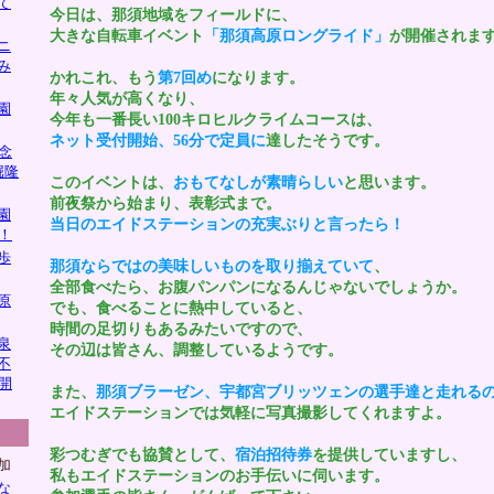
て
今日は、那須地域をフィールドに、
大きな自転車イベント
「那須高原ロングライド」
が開催されま
ニ
み
かれこれ、もう
第7回め
になります。
年々人気が高くなり、
園
今年も一番長い100キロヒルクライムコースは、
ネット受付開始、56分で定員に
達したそうです。
念
堀隆
このイベントは、
おもてなしが素晴らしい
と思います。
前夜祭から始まり、表彰式まで。
園
当日のエイドステーションの充実ぶりと言ったら！
！
歩
那須ならではの美味しいものを取り揃えていて
、
全部食べたら、お腹パンパンになるんじゃないでしょうか。
原
でも、食べることに熱中していると、
時間の足切りもあるみたいですので、
泉
その辺は皆さん、調整しているようです。
不
開
また、
那須ブラーゼン、宇都宮ブリッツェンの選手達と走れる
エイドステーションでは気軽に写真撮影してくれますよ。
彩つむぎでも協賛として、
宿泊招待券
を提供していますし、
加
私もエイドステーションのお手伝いに伺います。
な