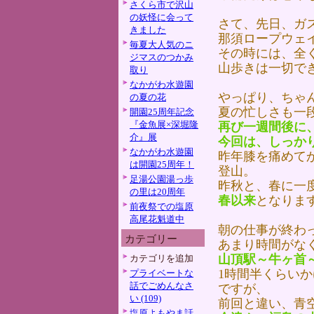
さくら市で沢山
の妖怪に会って
さて、先日、ガ
きました
那須ロープウェ
毎夏大人気のニ
その時には、全
ジマスのつかみ
山歩きは一切で
取り
なかがわ水遊園
やっぱり、ちゃ
の夏の花
夏の忙しさも一
開園25周年記念
『金魚展×深堀隆
再び一週間後に
介』展
今回は、しっか
なかがわ水遊園
昨年膝を痛めて
は開園25周年！
登山。
足湯公園湯っ歩
昨秋と、春に一
の里は20周年
春以来
となりま
前夜祭での塩原
高尾花魁道中
朝の仕事が終わ
カテゴリー
あまり時間がな
山頂駅～牛ヶ首
カテゴリを追加
1時間半くらい
プライベートな
話でごめんなさ
ですが、
い (109)
前回と違い、青
塩原よもやま話