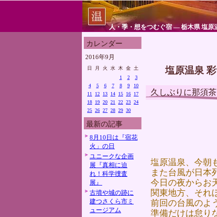
人・季・想をつむぐ宿 ― 栃木県 塩原
カレンダー
2016年9月
塩原温泉 
日
月
火
水
木
金
土
1
2
3
4
5
6
7
8
9
10
久しぶりに那須茶
11
12
13
14
15
16
17
18
19
20
21
22
23
24
25
26
27
28
29
30
最新の記事
8月10日は『宿花
火」の日
ユニークな企画
塩原温泉、今朝
展『真相に迫
また台風が日本
れ！科学捜査
今日の夜からお
展』
関東地方、それ
古墳や城の跡に
建つさくら市ミ
前回の台風のよ
ュージアム
準備だけは怠り