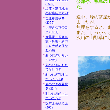
会津や、福島の
(1529)
た
。
塩原・那須地域
のお店紹介 (194)
途中、峰の茶屋
塩原春夏秋冬
ましたが、
(2375)
無理をすると、
大好きな花のこ
と (1481)
また、しっかり
大震災・原発事
沢山の山野草に
故・災害・新型
コロナ感染症な
ど (59)
彩つむぎいろい
ろ (295)
彩つむぎのおも
てなし (98)
彩つむぎ料理に
ついて (213)
彩つむぎ春夏秋
冬 (334)
彩つむぎ館内に
ついて (71)
栃木よもやま話
(560)